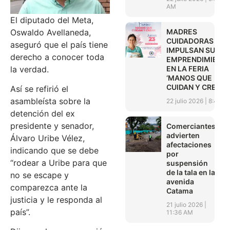
AM
El diputado del Meta,
MADRES
Oswaldo Avellaneda,
CUIDADORAS
aseguró que el país tiene
IMPULSAN SUS
derecho a conocer toda
EMPRENDIMIENT
EN LA FERIA
la verdad.
‘MANOS QUE
CUIDAN Y CREAN’
Así se refirió el
asambleísta sobre la
22 julio 2026
8:45 A
detención del ex
presidente y senador,
Comerciantes
advierten
Álvaro Uribe Vélez,
afectaciones
indicando que se debe
por
“rodear a Uribe para que
suspensión
de la tala en la
no se escape y
avenida
comparezca ante la
Catama
justicia y le responda al
21 julio 2026
país”.
11:36 AM