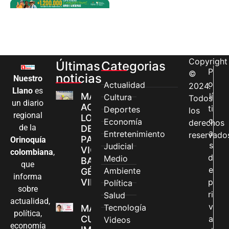
Copyright
Últimas
Categorias
P
©
noticias
Nuestro
o
Actualidad
2024.
Llano
es
MÁS MUJERES
lí
Cultura
Todos
un diario
ACCEDEN A
ti
Deportes
los
regional
LOS CANALES
c
Economía
derechos
de la
DE ATENCIÓN
a
Entretenimiento
reservado
PARA
Orinoquía
s
Judicial
VIOLENCIAS
colombiana
,
d
Medio
BASADAS EN
que
e
Ambiente
GÉNERO EN
informa
VILLAVICENCIO
p
Política
sobre
ri
Salud
actualidad,
v
Tecnología
MADRES
política,
CUIDADORAS
a
Videos
economía