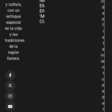
IMPULSAN SUS
ci
y cultura,
EMPRENDIMIENTOS
d
con un
EN LA FERIA
a
‘MANOS QUE
enfoque
d
CUIDAN Y CREAN’
especial
T
en la vida
r
y las
a
tradiciones
t
de la
a
región
m
llanera.
ie
n
t
o
d
e
d
a
t