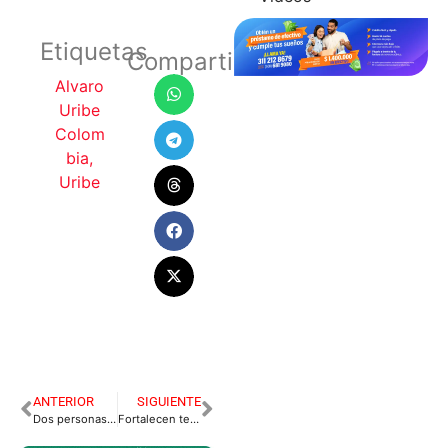
Etiquetas
Compartir
Alvaro
Uribe
Colom
bia
,
Uribe
ANTERIOR
SIGUIENTE
Dos personas detenidas por transportar material de guerra en Casanare
Fortalecen tecnología en vía al Llano