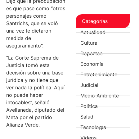
Dijo que la preocupación
es que pase como “otros
personajes como
Categorías
Santrichs, que se voló
una vez le dictaron
Actualidad
medida de
Cultura
aseguramiento”.
Deportes
“La Corte Suprema de
Economía
Justicia tomó esta
decisión sobre una base
Entretenimiento
jurídica y no tiene que
Judicial
ver nada la política. Aquí
no puede haber
Medio Ambiente
intocables”, señaló
Política
Avellaneda, diputado del
Salud
Meta por el partido
Alianza Verde.
Tecnología
Videos