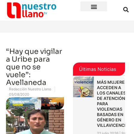
“Hay que vigilar
a Uribe para
que no se
Últimas Noticias
vuele”:
Avellaneda
MÁS MUJERES
ACCEDEN A
Redacción Nuestro Llano
LOS CANALES
05/08/2020
DE ATENCIÓN
PARA
VIOLENCIAS
BASADAS EN
GÉNERO EN
VILLAVICENCIO
22 julio 2026
9:01