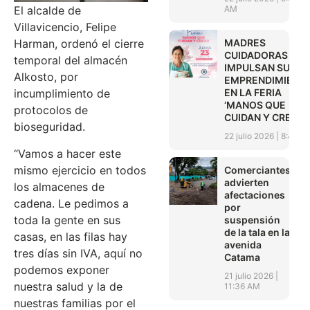
AM
El alcalde de
Villavicencio, Felipe
MADRES
Harman, ordenó el cierre
CUIDADORAS
temporal del almacén
IMPULSAN SUS
Alkosto, por
EMPRENDIMIENT
EN LA FERIA
incumplimiento de
‘MANOS QUE
protocolos de
CUIDAN Y CREAN’
bioseguridad.
22 julio 2026
8:45 A
“Vamos a hacer este
mismo ejercicio en todos
Comerciantes
advierten
los almacenes de
afectaciones
cadena. Le pedimos a
por
toda la gente en sus
suspensión
de la tala en la
casas, en las filas hay
avenida
tres días sin IVA, aquí no
Catama
podemos exponer
21 julio 2026
nuestra salud y la de
11:36 AM
nuestras familias por el