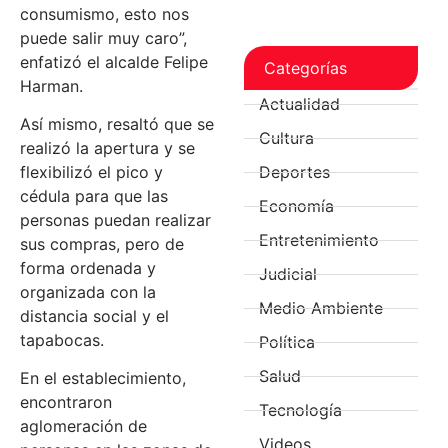
consumismo, esto nos
puede salir muy caro”,
enfatizó el alcalde Felipe
Categorías
Harman.
Actualidad
Así mismo, resaltó que se
Cultura
realizó la apertura y se
flexibilizó el pico y
Deportes
cédula para que las
Economía
personas puedan realizar
Entretenimiento
sus compras, pero de
forma ordenada y
Judicial
organizada con la
Medio Ambiente
distancia social y el
tapabocas.
Política
Salud
En el establecimiento,
encontraron
Tecnología
aglomeración de
Videos