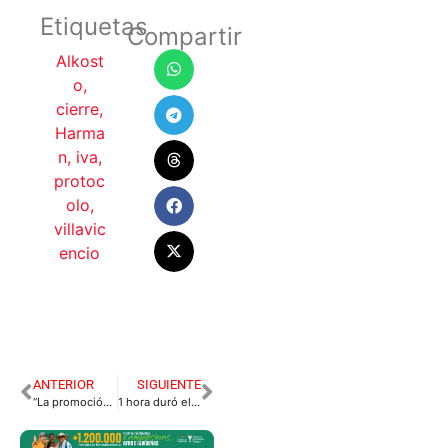
Etiquetas
Compartir
Alkost
o
,
cierre
,
Harma
n
,
iva
,
protoc
olo
,
villavic
encio
ANTERIOR
SIGUIENTE
“La promoción le puede salir cara”: Zuluaga
1 hora duró el cierre de Alkosto, ¿es en serio?