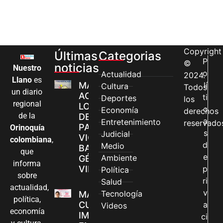
Copyright
Últimas
Categorias
P
©
noticias
Nuestro
o
Actualidad
2024.
Llano
es
MÁS MUJERES
lí
Cultura
Todos
un diario
ACCEDEN A
ti
Deportes
los
regional
LOS CANALES
c
Economía
derechos
de la
DE ATENCIÓN
a
Entretenimiento
reservado
PARA
Orinoquía
s
Judicial
VIOLENCIAS
colombiana
,
d
Medio
BASADAS EN
que
e
Ambiente
GÉNERO EN
informa
VILLAVICENCIO
p
Política
sobre
ri
Salud
actualidad,
v
Tecnología
MADRES
política,
CUIDADORAS
a
Videos
economía
IMPULSAN SUS
ci