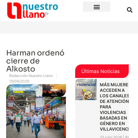
Harman ordenó
cierre de
Alkosto
Últimas Noticias
Redacción Nuestro Llano
19/06/2020
MÁS MUJERES
ACCEDEN A
LOS CANALES
DE ATENCIÓN
PARA
VIOLENCIAS
BASADAS EN
GÉNERO EN
VILLAVICENCIO
22 julio 2026
9:01