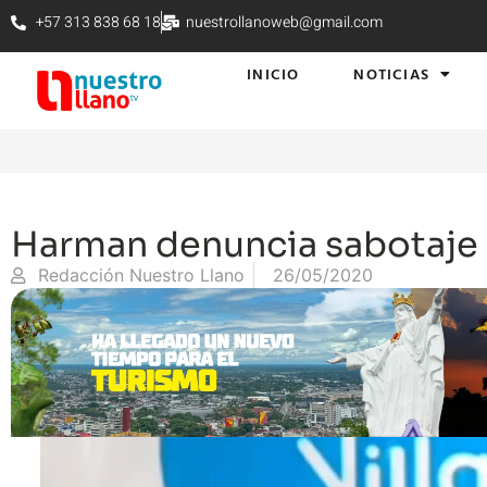
+57 313 838 68 18
nuestrollanoweb@gmail.com
INICIO
NOTICIAS
Harman denuncia sabotaje 
Redacción Nuestro Llano
26/05/2020