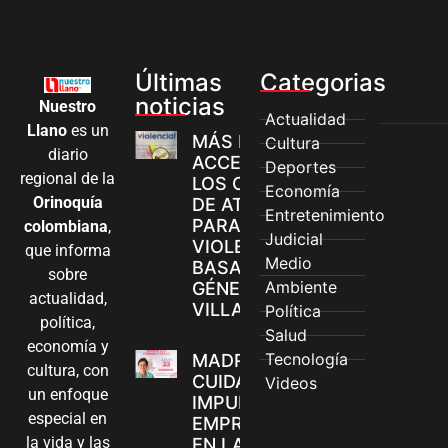
Últimas
Categorias
noticias
Nuestro
Actualidad
Llano
es un
MÁS MUJERES
Cultura
diario
ACCEDEN A
Deportes
regional de la
LOS CANALES
Economía
Orinoquía
DE ATENCIÓN
Entretenimiento
PARA
colombiana
,
Judicial
VIOLENCIAS
que informa
Medio
BASADAS EN
sobre
Ambiente
GÉNERO EN
actualidad,
VILLAVICENCIO
Política
política,
Salud
economía y
Tecnología
MADRES
cultura, con
CUIDADORAS
Videos
un enfoque
IMPULSAN SUS
especial en
EMPRENDIMIENTOS
la vida y las
EN LA FERIA