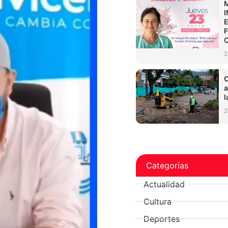
2
C
a
l
2
Categorías
Actualidad
Cultura
Deportes