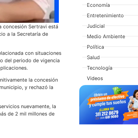
Economía
Entretenimiento
Judicial
la concesión Sertravi está
io a la Secretaría de
Medio Ambiente
Política
elacionada con situaciones
Salud
o del periodo de vigencia
Tecnología
plicaciones.
Videos
initivamente la concesión
municipio, y rechazó la
 servicios nuevamente, la
ás de 2 mil millones de