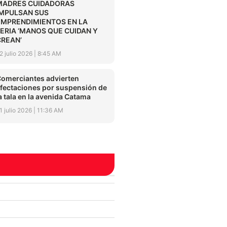
MADRES CUIDADORAS
IMPULSAN SUS
EMPRENDIMIENTOS EN LA
FERIA ‘MANOS QUE CUIDAN Y
CREAN’
2 julio 2026
8:45 AM
omerciantes advierten
fectaciones por suspensión de
a tala en la avenida Catama
1 julio 2026
11:36 AM