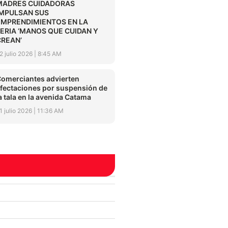
MADRES CUIDADORAS
IMPULSAN SUS
EMPRENDIMIENTOS EN LA
FERIA ‘MANOS QUE CUIDAN Y
CREAN’
2 julio 2026
8:45 AM
omerciantes advierten
fectaciones por suspensión de
a tala en la avenida Catama
1 julio 2026
11:36 AM