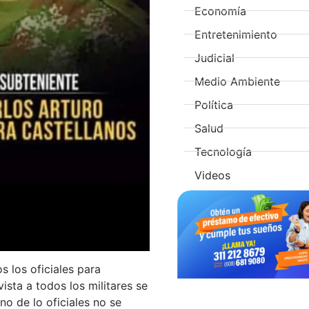
Economía
Entretenimiento
Judicial
Medio Ambiente
Política
Salud
Tecnología
Videos
 los oficiales para
ista a todos los militares se
o de lo oficiales no se