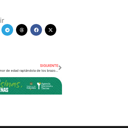
ir
SIGUIENTE
Pretendían robar menor de edad raptándola de los brazos de su mamá en Villavicencio.