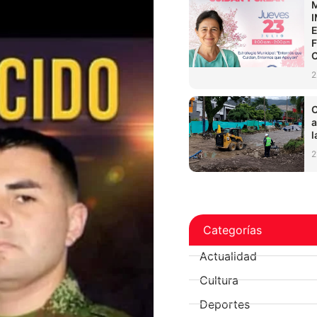
2
C
a
l
2
Categorías
Actualidad
Cultura
Deportes