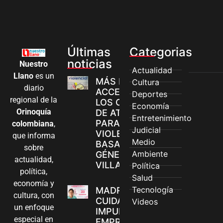
Últimas
Categorias
noticias
Nuestro
Actualidad
Llano
es un
MÁS MUJERES
Cultura
diario
ACCEDEN A
Deportes
regional de la
LOS CANALES
Economía
Orinoquía
DE ATENCIÓN
Entretenimiento
PARA
colombiana
,
Judicial
VIOLENCIAS
que informa
Medio
BASADAS EN
sobre
Ambiente
GÉNERO EN
actualidad,
VILLAVICENCIO
Política
política,
Salud
economía y
Tecnología
MADRES
cultura, con
CUIDADORAS
Videos
un enfoque
IMPULSAN SUS
especial en
EMPRENDIMIENTOS