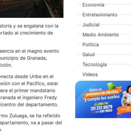
Economía
Entretenimiento
Judicial
storia y se engalana con la
rtado al crecimiento de
Medio Ambiente
Política
esencia en el magno evento
Salud
 municipio de Granada,
Tecnología
ición.
Videos
onecta desde Uribe en el
xión con el Pacífico, estar
anera el primer mandatario
Granada el ingeniero Fredy
picentro del departamento.
rmo Zuluaga, se ha referido
departamento, va a pasar del
s.