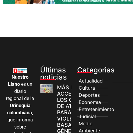
Últimas
Categorias
noticias
Nuestro
Actualidad
Llano
es un
MÁS MUJERES
Cultura
diario
ACCEDEN A
Deportes
regional de la
LOS CANALES
Economía
Orinoquía
DE ATENCIÓN
Entretenimiento
PARA
colombiana
,
Judicial
VIOLENCIAS
que informa
Medio
BASADAS EN
sobre
Ambiente
GÉNERO EN