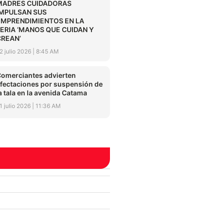
MADRES CUIDADORAS
IMPULSAN SUS
EMPRENDIMIENTOS EN LA
FERIA ‘MANOS QUE CUIDAN Y
CREAN’
2 julio 2026
8:45 AM
omerciantes advierten
fectaciones por suspensión de
a tala en la avenida Catama
1 julio 2026
11:36 AM