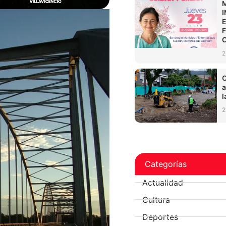
2
C
a
l
2
Categorías
Actualidad
Cultura
Deportes