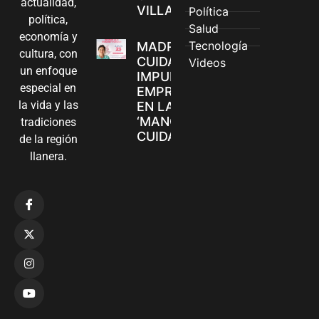
actualidad,
VILLAVICENCIO
Política
política,
Salud
economía y
Tecnología
MADRES
cultura, con
CUIDADORAS
Videos
un enfoque
IMPULSAN SUS
especial en
EMPRENDIMIENTOS
la vida y las
EN LA FERIA
‘MANOS QUE
tradiciones
CUIDAN Y CREAN’
de la región
llanera.