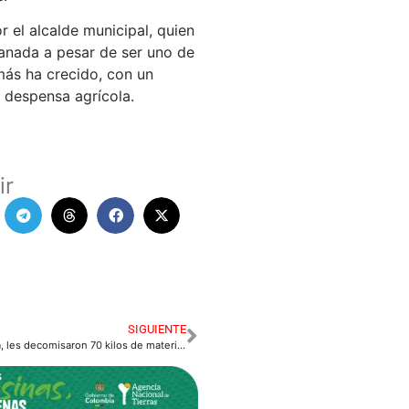
r el alcalde municipal, quien
anada a pesar de ser uno de
más ha crecido, con un
 despensa agrícola.
ir
SIGUIENTE
Les dañaron la fiesta, les decomisaron 70 kilos de material pirotécnico en Acacias.