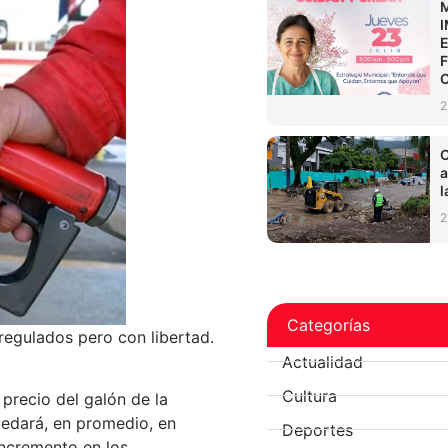
2
C
a
l
2
Categorías
 regulados pero con libertad.
Actualidad
Cultura
 precio del galón de la
edará, en promedio, en
Deportes
incremento en los