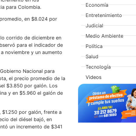
Economía
cia para Colombia.
Entretenimiento
n promedio, en $8.024 por
Judicial
Medio Ambiente
 lo corrido de diciembre en
bservó para el indicador de
Política
e a noviembre y un aumento
Salud
Tecnología
 Gobierno Nacional para
Videos
ta, el precio promedio de la
sel $3.850 por galón. Los
ina y en $5.960 el galón de
 $1.250 por galón, frente a
io del diésel bajó, en
entó un incremento de $341