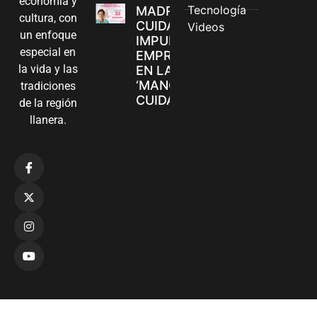
economía y
Tecnología
MADRES
cultura, con
CUIDADORAS
Videos
un enfoque
IMPULSAN SUS
especial en
EMPRENDIMIENTOS
la vida y las
EN LA FERIA
‘MANOS QUE
tradiciones
CUIDAN Y CREAN’
de la región
llanera.