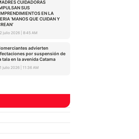
MADRES CUIDADORAS
IMPULSAN SUS
EMPRENDIMIENTOS EN LA
FERIA ‘MANOS QUE CUIDAN Y
CREAN’
2 julio 2026
8:45 AM
omerciantes advierten
fectaciones por suspensión de
a tala en la avenida Catama
1 julio 2026
11:36 AM