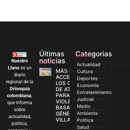
Últimas
Categorias
noticias
Nuestro
Actualidad
Llano
es un
MÁS MUJERES
Cultura
diario
ACCEDEN A
Deportes
regional de la
LOS CANALES
Economía
Orinoquía
DE ATENCIÓN
Entretenimiento
PARA
colombiana
,
Judicial
VIOLENCIAS
que informa
Medio
BASADAS EN
sobre
Ambiente
GÉNERO EN
actualidad,
VILLAVICENCIO
Política
política,
Salud