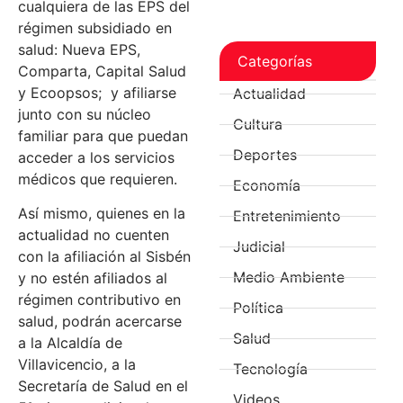
cualquiera de las EPS del
régimen subsidiado en
salud: Nueva EPS,
Categorías
Comparta, Capital Salud
y Ecoopsos; y afiliarse
Actualidad
junto con su núcleo
Cultura
familiar para que puedan
Deportes
acceder a los servicios
médicos que requieren.
Economía
Así mismo, quienes en la
Entretenimiento
actualidad no cuenten
Judicial
con la afiliación al Sisbén
Medio Ambiente
y no estén afiliados al
régimen contributivo en
Política
salud, podrán acercarse
Salud
a la Alcaldía de
Villavicencio, a la
Tecnología
Secretaría de Salud en el
Videos