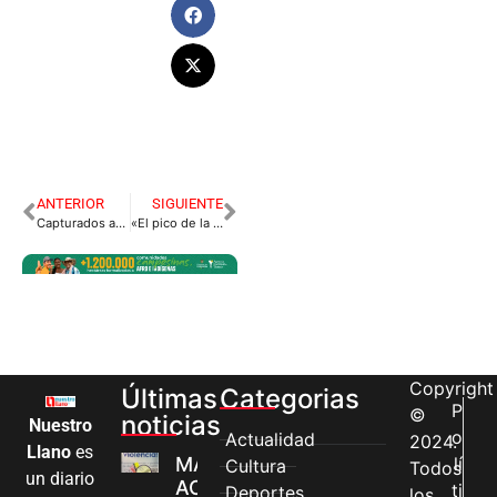
ANTERIOR
SIGUIENTE
Capturados autores de amenazas contra líderes sociales en Meta
«El pico de la pandemia sería en agosto»: MinSalud
Copyright
Últimas
Categorias
P
©
noticias
Nuestro
o
Actualidad
2024.
Llano
es
MÁS MUJERES
lí
Cultura
Todos
un diario
ACCEDEN A
ti
Deportes
los