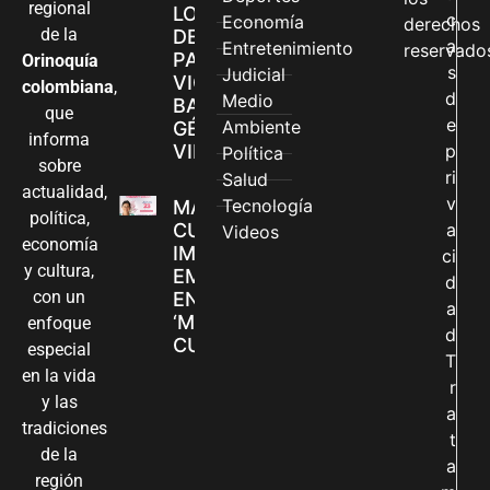
regional
LOS CANALES
c
Economía
derechos
de la
DE ATENCIÓN
a
Entretenimiento
reservado
PARA
Orinoquía
s
Judicial
VIOLENCIAS
colombiana
,
d
Medio
BASADAS EN
que
e
Ambiente
GÉNERO EN
informa
VILLAVICENCIO
p
Política
sobre
ri
Salud
actualidad,
v
Tecnología
MADRES
política,
CUIDADORAS
a
Videos
economía
IMPULSAN SUS
ci
y cultura,
EMPRENDIMIENTOS
d
con un
EN LA FERIA
a
‘MANOS QUE
enfoque
d
CUIDAN Y CREAN’
especial
T
en la vida
r
y las
a
tradiciones
t
de la
a
región