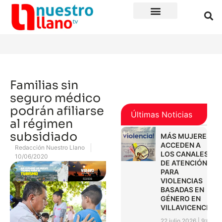
Familias sin
seguro médico
podrán afiliarse
Últimas Noticias
al régimen
subsidiado
MÁS MUJERES
ACCEDEN A
Redacción Nuestro Llano
LOS CANALES
10/06/2020
DE ATENCIÓN
PARA
VIOLENCIAS
BASADAS EN
GÉNERO EN
VILLAVICENCIO
22 julio 2026
9:01