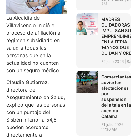
AM
La Alcaldía de
MADRES
Villavicencio inició el
CUIDADORAS
IMPULSAN SUS
proceso de afiliación al
EMPRENDIMIENT
régimen subsidiado en
EN LA FERIA
salud a todas las
‘MANOS QUE
CUIDAN Y CREAN’
personas que en la
22 julio 2026
8:45 A
actualidad no cuenten
con un seguro médico.
Comerciantes
Claudia Gutiérrez,
advierten
afectaciones
directora de
por
Aseguramiento en Salud,
suspensión
explicó que las personas
de la tala en la
avenida
con un puntaje del
Catama
Sisbén inferior a 54,6
21 julio 2026
pueden acercarse
11:36 AM
directamente a