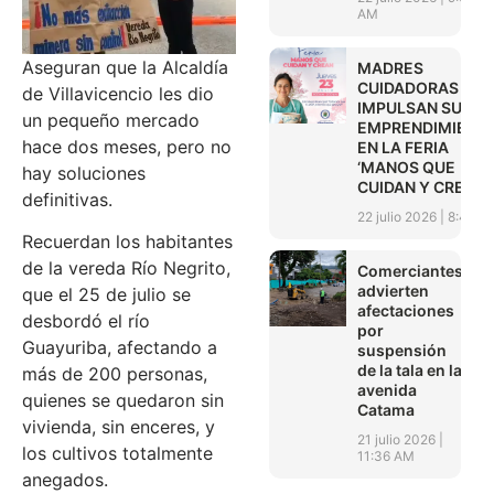
AM
Aseguran que la Alcaldía
MADRES
CUIDADORAS
de Villavicencio les dio
IMPULSAN SUS
un pequeño mercado
EMPRENDIMIENT
hace dos meses, pero no
EN LA FERIA
‘MANOS QUE
hay soluciones
CUIDAN Y CREAN’
definitivas.
22 julio 2026
8:45 A
Recuerdan los habitantes
de la vereda Río Negrito,
Comerciantes
advierten
que el 25 de julio se
afectaciones
desbordó el río
por
Guayuriba, afectando a
suspensión
de la tala en la
más de 200 personas,
avenida
quienes se quedaron sin
Catama
vivienda, sin enceres, y
21 julio 2026
los cultivos totalmente
11:36 AM
anegados.