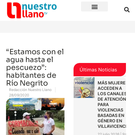
“Estamos con el
agua hasta el
pescuezo”:
Últimas Noticias
habitantes de
Río Negrito
MÁS MUJERES
ACCEDEN A
Redacción Nuestro Llano
LOS CANALES
28/09/2020
DE ATENCIÓN
PARA
VIOLENCIAS
BASADAS EN
GÉNERO EN
VILLAVICENCIO
22 julio 2026
9:01