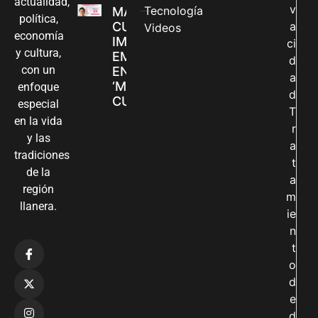
actualidad,
v
Tecnología
MADRES
política,
CUIDADORAS
a
Videos
economía
IMPULSAN SUS
ci
y cultura,
EMPRENDIMIENTOS
d
con un
EN LA FERIA
a
‘MANOS QUE
enfoque
d
CUIDAN Y CREAN’
especial
T
en la vida
r
y las
a
tradiciones
t
de la
a
región
m
llanera.
ie
n
t
o
d
e
d