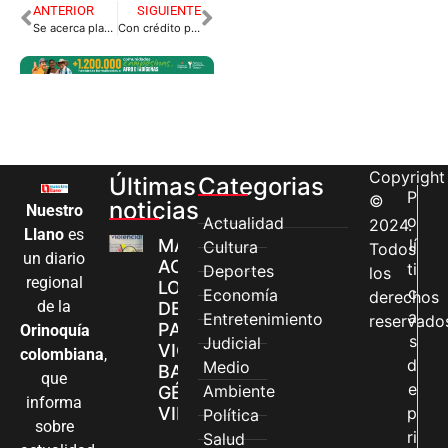
ANTERIOR
SIGUIENTE
Se acerca plazo para pagar impuesto vehicular con descuento.
Con crédito por 40 mil millones buscan salvar a Bioenergy
Copyright
Últimas
Categorias
P
©
noticias
Nuestro
o
Actualidad
2024.
Llano
es
MÁS MUJERES
lí
Cultura
Todos
un diario
ACCEDEN A
ti
Deportes
los
regional
LOS CANALES
c
Economía
derechos
de la
DE ATENCIÓN
a
Entretenimiento
reservado
PARA
Orinoquía
s
Judicial
VIOLENCIAS
colombiana
,
d
Medio
BASADAS EN
que
e
Ambiente
GÉNERO EN
informa
VILLAVICENCIO
p
Política
sobre
ri
Salud