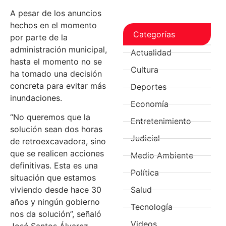
A pesar de los anuncios
hechos en el momento
Categorías
por parte de la
administración municipal,
Actualidad
hasta el momento no se
Cultura
ha tomado una decisión
concreta para evitar más
Deportes
inundaciones.
Economía
“No queremos que la
Entretenimiento
solución sean dos horas
Judicial
de retroexcavadora, sino
que se realicen acciones
Medio Ambiente
definitivas. Esta es una
Política
situación que estamos
viviendo desde hace 30
Salud
años y ningún gobierno
Tecnología
nos da solución”, señaló
Videos
José Santos Álvarez,