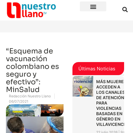
“Esquema de
vacunación
colombiano es
Últimas Noticias
seguro y
efectivo”:
MÁS MUJERES
ACCEDEN A
MinSalud
LOS CANALES
Redacción Nuestro Llano
DE ATENCIÓN
06/07/2021
PARA
VIOLENCIAS
BASADAS EN
GÉNERO EN
VILLAVICENCIO
22 julio 2026
9:01