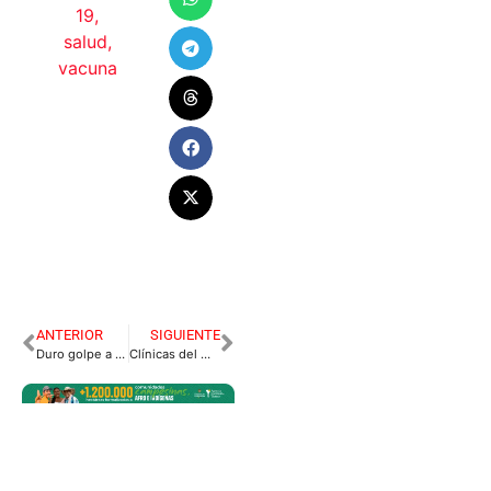
19
,
salud
,
vacuna
ANTERIOR
SIGUIENTE
Duro golpe a bienes ilegales en Meta y Casanare
Clínicas del Meta lanzan S.O.S