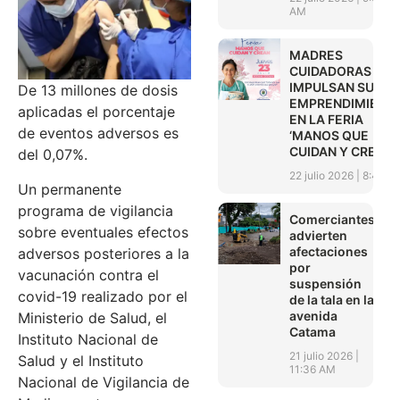
AM
MADRES
CUIDADORAS
IMPULSAN SUS
De 13 millones de dosis
EMPRENDIMIENT
aplicadas el porcentaje
EN LA FERIA
de eventos adversos es
‘MANOS QUE
CUIDAN Y CREAN’
del 0,07%.
22 julio 2026
8:45 A
Un permanente
programa de vigilancia
Comerciantes
sobre eventuales efectos
advierten
afectaciones
adversos posteriores a la
por
vacunación contra el
suspensión
covid-19 realizado por el
de la tala en la
avenida
Ministerio de Salud, el
Catama
Instituto Nacional de
21 julio 2026
Salud y el Instituto
11:36 AM
Nacional de Vigilancia de