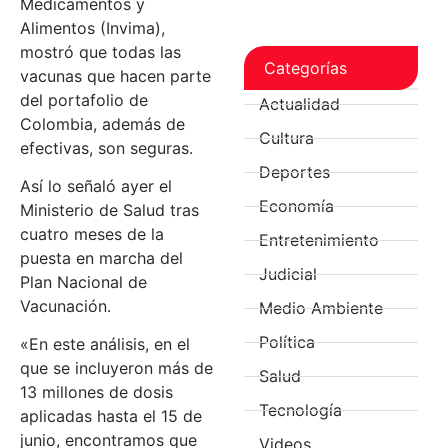
Medicamentos y
Alimentos (Invima),
mostró que todas las
Categorías
vacunas que hacen parte
del portafolio de
Actualidad
Colombia, además de
Cultura
efectivas, son seguras.
Deportes
Así lo señaló ayer el
Economía
Ministerio de Salud tras
cuatro meses de la
Entretenimiento
puesta en marcha del
Judicial
Plan Nacional de
Vacunación.
Medio Ambiente
Política
«En este análisis, en el
que se incluyeron más de
Salud
13 millones de dosis
Tecnología
aplicadas hasta el 15 de
junio, encontramos que
Videos