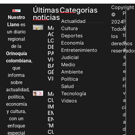
Copyright
Últimas
Categorias
P
©
noticias
Nuestro
o
Actualidad
2024.
Llano
es
MÁS MUJERES
lí
Cultura
Todos
un diario
ACCEDEN A
ti
Deportes
los
regional
LOS CANALES
c
Economía
derechos
de la
DE ATENCIÓN
a
Entretenimiento
reservado
PARA
Orinoquía
s
Judicial
VIOLENCIAS
colombiana
,
d
Medio
BASADAS EN
que
e
Ambiente
GÉNERO EN
informa
VILLAVICENCIO
p
Política
sobre
ri
Salud
actualidad,
v
Tecnología
MADRES
política,
CUIDADORAS
a
Videos
economía
IMPULSAN SUS
ci
y cultura,
EMPRENDIMIENTOS
d
con un
EN LA FERIA
a
‘MANOS QUE
enfoque
d
CUIDAN Y CREAN’
especial