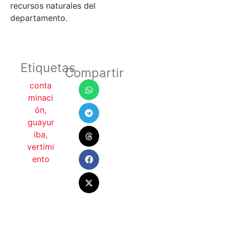
recursos naturales del
departamento.
Etiquetas
Compartir
conta
minaci
ón
,
guayur
iba
,
vertimi
ento