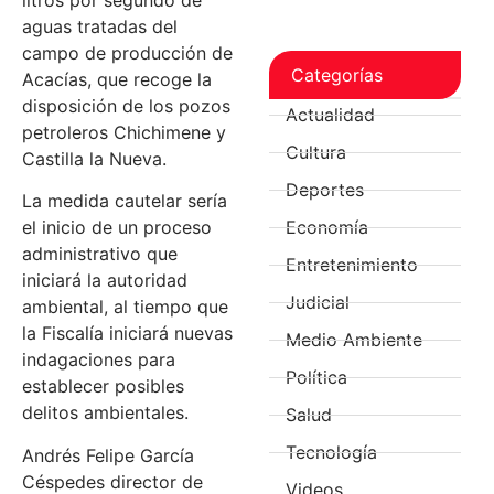
aguas tratadas del
campo de producción de
Categorías
Acacías, que recoge la
disposición de los pozos
Actualidad
petroleros Chichimene y
Cultura
Castilla la Nueva.
Deportes
La medida cautelar sería
Economía
el inicio de un proceso
administrativo que
Entretenimiento
iniciará la autoridad
Judicial
ambiental, al tiempo que
la Fiscalía iniciará nuevas
Medio Ambiente
indagaciones para
Política
establecer posibles
delitos ambientales.
Salud
Tecnología
Andrés Felipe García
Céspedes director de
Videos