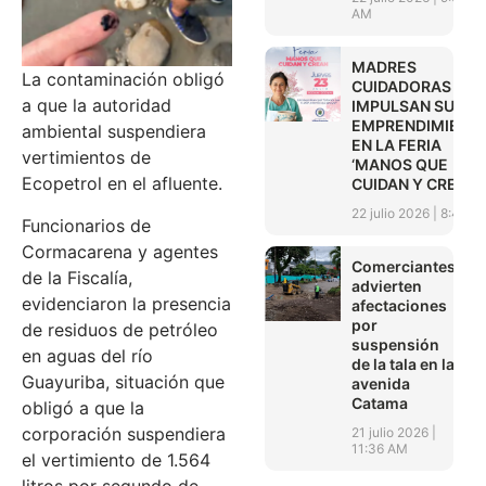
AM
MADRES
La contaminación obligó
CUIDADORAS
a que la autoridad
IMPULSAN SUS
EMPRENDIMIENT
ambiental suspendiera
EN LA FERIA
vertimientos de
‘MANOS QUE
Ecopetrol en el afluente.
CUIDAN Y CREAN’
22 julio 2026
8:45 A
Funcionarios de
Cormacarena y agentes
Comerciantes
de la Fiscalía,
advierten
evidenciaron la presencia
afectaciones
por
de residuos de petróleo
suspensión
en aguas del río
de la tala en la
Guayuriba, situación que
avenida
Catama
obligó a que la
corporación suspendiera
21 julio 2026
11:36 AM
el vertimiento de 1.564
litros por segundo de