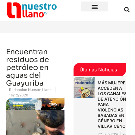
Encuentran
residuos de
petróleo en
Últimas Noticias
aguas del
Guayuriba
MÁS MUJERES
ACCEDEN A
Redacción Nuestro Llano
LOS CANALES
16/12/2020
DE ATENCIÓN
PARA
VIOLENCIAS
BASADAS EN
GÉNERO EN
VILLAVICENCIO
22 julio 2026
9:01