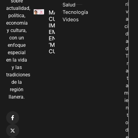
sobre
ri
Salud
actualidad,
v
Tecnología
MADRES
política,
CUIDADORAS
a
Videos
economía
IMPULSAN SUS
ci
y cultura,
EMPRENDIMIENTOS
d
con un
EN LA FERIA
a
‘MANOS QUE
enfoque
d
CUIDAN Y CREAN’
especial
T
en la vida
r
y las
a
tradiciones
t
de la
a
región
m
llanera.
ie
n
t
o
d
e