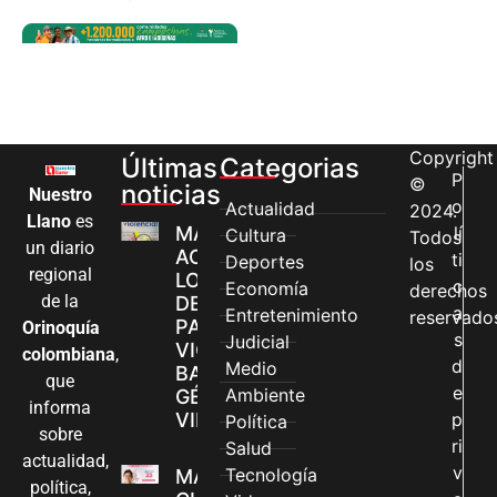
Copyright
Últimas
Categorias
P
©
noticias
Nuestro
o
Actualidad
2024.
Llano
es
MÁS MUJERES
lí
Cultura
Todos
un diario
ACCEDEN A
ti
Deportes
los
regional
LOS CANALES
c
Economía
derechos
de la
DE ATENCIÓN
a
Entretenimiento
reservado
PARA
Orinoquía
s
Judicial
VIOLENCIAS
colombiana
,
d
Medio
BASADAS EN
que
e
Ambiente
GÉNERO EN
informa
VILLAVICENCIO
p
Política
sobre
ri
Salud
actualidad,
v
Tecnología
MADRES
política,