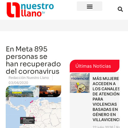
En Meta 895
personas se
han recuperado
Últimas Noticias
del coronavirus
Redacción Nuestro Llano
MÁS MUJERES
03/06/2020
ACCEDEN A
LOS CANALES
DE ATENCIÓN
PARA
VIOLENCIAS
BASADAS EN
GÉNERO EN
VILLAVICENCIO
22 julio 2026
9:01