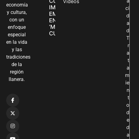
CUIDADORAS
a
Videos
economía
IMPULSAN SUS
ci
y cultura,
EMPRENDIMIENTOS
d
con un
EN LA FERIA
a
‘MANOS QUE
enfoque
d
CUIDAN Y CREAN’
especial
T
en la vida
r
y las
a
tradiciones
t
de la
a
región
m
llanera.
ie
n
t
o
d
e
d
a