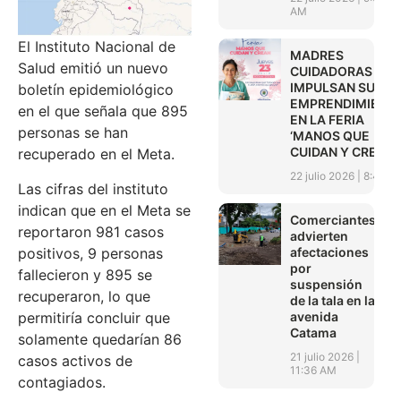
AM
El Instituto Nacional de
MADRES
Salud emitió un nuevo
CUIDADORAS
IMPULSAN SUS
boletín epidemiológico
EMPRENDIMIENT
en el que señala que 895
EN LA FERIA
personas se han
‘MANOS QUE
CUIDAN Y CREAN’
recuperado en el Meta.
22 julio 2026
8:45 A
Las cifras del instituto
indican que en el Meta se
Comerciantes
reportaron 981 casos
advierten
afectaciones
positivos, 9 personas
por
fallecieron y 895 se
suspensión
recuperaron, lo que
de la tala en la
avenida
permitiría concluir que
Catama
solamente quedarían 86
21 julio 2026
casos activos de
11:36 AM
contagiados.