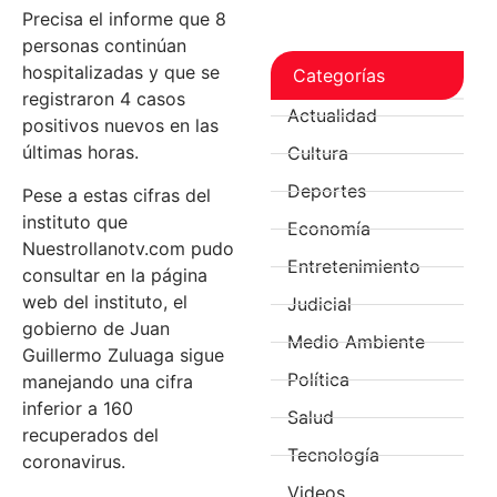
Precisa el informe que 8
personas continúan
hospitalizadas y que se
Categorías
registraron 4 casos
Actualidad
positivos nuevos en las
últimas horas.
Cultura
Deportes
Pese a estas cifras del
instituto que
Economía
Nuestrollanotv.com pudo
Entretenimiento
consultar en la página
web del instituto, el
Judicial
gobierno de Juan
Medio Ambiente
Guillermo Zuluaga sigue
Política
manejando una cifra
inferior a 160
Salud
recuperados del
Tecnología
coronavirus.
Videos