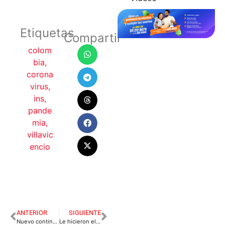
Etiquetas
Compartir
colom
bia
,
corona
virus
,
ins
,
pande
mia
,
villavic
encio
ANTERIOR
SIGUIENTE
Nuevo contingente de 824 soldados para los Llanos
Le hicieron el cajón al presidente de la Cámara de Comercio