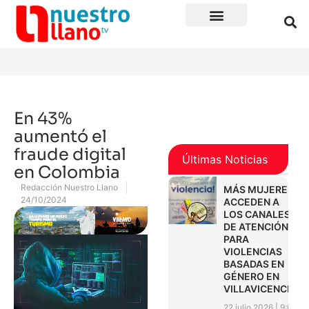
En 43%
aumentó el
fraude digital
Últimas Noticias
en Colombia
Redacción Nuestro Llano
MÁS MUJERES
24/10/2024
ACCEDEN A
LOS CANALES
DE ATENCIÓN
PARA
VIOLENCIAS
BASADAS EN
GÉNERO EN
VILLAVICENCIO
22 julio 2026
9:01