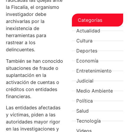
radicadas las quejas ante
la Fiscalía, el organismo
investigador debe
Categorías
archivarlas por la
inexistencia de
Actualidad
herramientas para
Cultura
rastrear a los
delincuentes.
Deportes
Economía
También se han conocido
situaciones de fraude o
Entretenimiento
suplantación en la
Judicial
activación de cuentas o
créditos con entidades
Medio Ambiente
financieras.
Política
Las entidades afectadas
Salud
y víctimas, piden a las
Tecnología
autoridades mayor rigor
en las investigaciones y
Videos