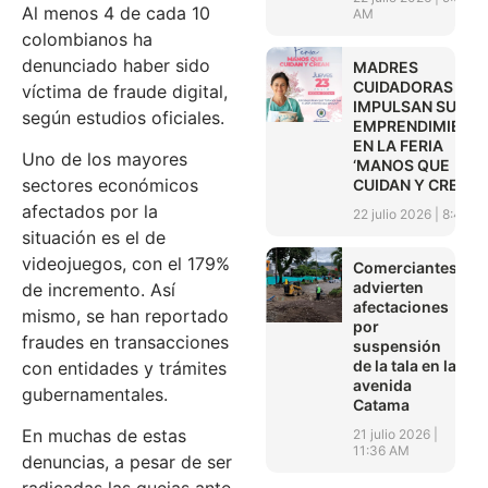
Al menos 4 de cada 10
AM
colombianos ha
denunciado haber sido
MADRES
CUIDADORAS
víctima de fraude digital,
IMPULSAN SUS
según estudios oficiales.
EMPRENDIMIENT
EN LA FERIA
Uno de los mayores
‘MANOS QUE
sectores económicos
CUIDAN Y CREAN’
afectados por la
22 julio 2026
8:45 A
situación es el de
videojuegos, con el 179%
Comerciantes
advierten
de incremento. Así
afectaciones
mismo, se han reportado
por
fraudes en transacciones
suspensión
de la tala en la
con entidades y trámites
avenida
gubernamentales.
Catama
En muchas de estas
21 julio 2026
11:36 AM
denuncias, a pesar de ser