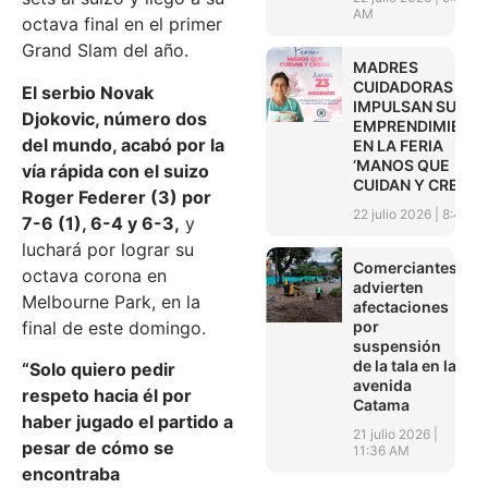
AM
octava final en el primer
Grand Slam del año.
MADRES
CUIDADORAS
El serbio Novak
IMPULSAN SUS
Djokovic, número dos
EMPRENDIMIENT
del mundo, acabó por la
EN LA FERIA
‘MANOS QUE
vía rápida con el suizo
CUIDAN Y CREAN’
Roger Federer (3) por
22 julio 2026
8:45 A
7-6 (1), 6-4 y 6-3,
y
luchará por lograr su
Comerciantes
octava corona en
advierten
Melbourne Park, en la
afectaciones
por
final de este domingo.
suspensión
de la tala en la
“Solo quiero pedir
avenida
respeto hacia él por
Catama
haber jugado el partido a
21 julio 2026
pesar de cómo se
11:36 AM
encontraba