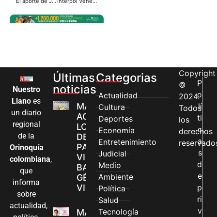
El aporte de James, en la clasificación del Madrid en la Copa del Rey
Interpol Venezuela oficializó a Colombia la captura de Aída Merlano
Copyright
Últimas
Categorias
P
©
noticias
Nuestro
o
Actualidad
2024.
Llano
es
MÁS MUJERES
lí
Cultura
Todos
un diario
ACCEDEN A
ti
Deportes
los
regional
LOS CANALES
c
Economía
derechos
de la
DE ATENCIÓN
a
Entretenimiento
reservado
PARA
Orinoquía
s
Judicial
VIOLENCIAS
colombiana
,
d
Medio
BASADAS EN
que
e
Ambiente
GÉNERO EN
informa
VILLAVICENCIO
p
Política
sobre
ri
Salud
actualidad,
v
Tecnología
MADRES