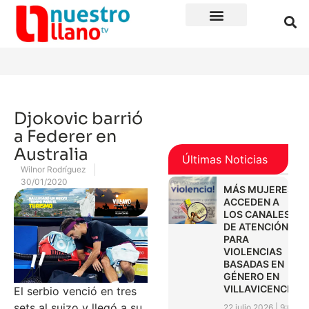
Djokovic barrió
a Federer en
Australia
Últimas Noticias
Wilnor Rodríguez
30/01/2020
MÁS MUJERES
ACCEDEN A
LOS CANALES
DE ATENCIÓN
PARA
VIOLENCIAS
BASADAS EN
GÉNERO EN
VILLAVICENCIO
El serbio venció en tres
sets al suizo y llegó a su
22 julio 2026
9:01