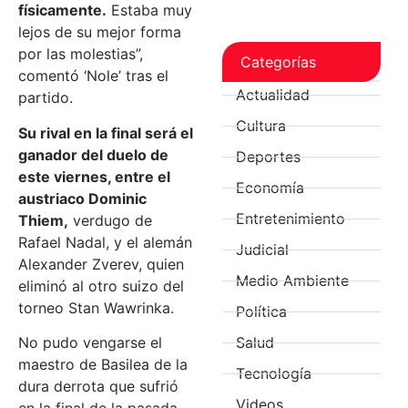
físicamente.
Estaba muy
lejos de su mejor forma
por las molestias”,
Categorías
comentó ‘Nole’ tras el
Actualidad
partido.
Cultura
Su rival en la final será el
ganador del duelo de
Deportes
este viernes, entre el
Economía
austriaco Dominic
Entretenimiento
Thiem,
verdugo de
Rafael Nadal, y el alemán
Judicial
Alexander Zverev, quien
Medio Ambiente
eliminó al otro suizo del
torneo Stan Wawrinka.
Política
No pudo vengarse el
Salud
maestro de Basilea de la
Tecnología
dura derrota que sufrió
Videos