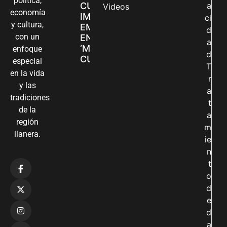
política,
CUIDADORAS
a
Videos
economía
IMPULSAN SUS
ci
y cultura,
EMPRENDIMIENTOS
d
con un
EN LA FERIA
a
‘MANOS QUE
enfoque
d
CUIDAN Y CREAN’
especial
T
en la vida
r
y las
a
tradiciones
t
de la
a
región
m
llanera.
ie
n
t
o
d
e
d
a