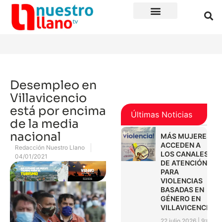
Desempleo en
Villavicencio
está por encima
Últimas Noticias
de la media
nacional
MÁS MUJERES
ACCEDEN A
Redacción Nuestro Llano
LOS CANALES
04/01/2021
DE ATENCIÓN
PARA
VIOLENCIAS
BASADAS EN
GÉNERO EN
VILLAVICENCIO
22 julio 2026
9:01