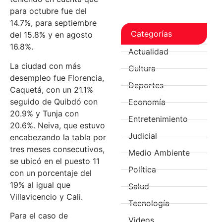
para octubre fue del
14.7%, para septiembre
Categorías
del 15.8% y en agosto
16.8%.
Actualidad
La ciudad con más
Cultura
desempleo fue Florencia,
Deportes
Caquetá, con un 21.1%
seguido de Quibdó con
Economía
20.9% y Tunja con
Entretenimiento
20.6%. Neiva, que estuvo
Judicial
encabezando la tabla por
tres meses consecutivos,
Medio Ambiente
se ubicó en el puesto 11
Política
con un porcentaje del
19% al igual que
Salud
Villavicencio y Cali.
Tecnología
Para el caso de
Videos