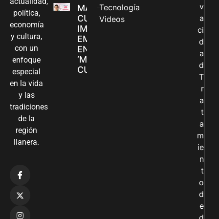
actualidad,
v
Tecnología
MADRES
política,
CUIDADORAS
a
Videos
economía
IMPULSAN SUS
ci
y cultura,
EMPRENDIMIENTOS
d
con un
EN LA FERIA
a
‘MANOS QUE
enfoque
d
CUIDAN Y CREAN’
especial
T
en la vida
r
y las
a
tradiciones
t
de la
a
región
m
llanera.
ie
n
t
o
d
e
d