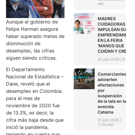
AM
MADRES
Aunque el gobierno de
CUIDADORAS
Felipe Harman asegura
IMPULSAN SUS
EMPRENDIMIENT
haber superado metas de
EN LA FERIA
disminución de
‘MANOS QUE
desempleo, las cifras
CUIDAN Y CREAN’
siguen siendo críticas.
22 julio 2026
8:45 A
El Departamento
Comerciantes
Nacional de Estadística –
advierten
Dane, reveló que el
afectaciones
por
desempleo en Colombia,
suspensión
para el mes de
de la tala en la
noviembre de 2020 fue
avenida
Catama
de 13.3%, es decir, la
cifra más baja desde que
21 julio 2026
11:36 AM
inició la pandemia,
teniendo en cuenta que