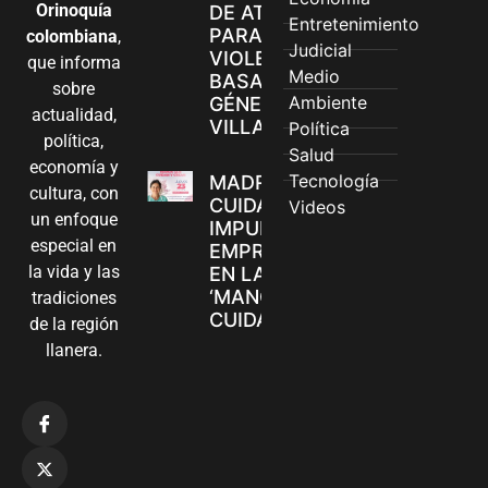
Orinoquía
DE ATENCIÓN
Entretenimiento
PARA
colombiana
,
Judicial
VIOLENCIAS
que informa
Medio
BASADAS EN
sobre
Ambiente
GÉNERO EN
actualidad,
VILLAVICENCIO
Política
política,
Salud
economía y
Tecnología
MADRES
cultura, con
CUIDADORAS
Videos
un enfoque
IMPULSAN SUS
especial en
EMPRENDIMIENTOS
la vida y las
EN LA FERIA
‘MANOS QUE
tradiciones
CUIDAN Y CREAN’
de la región
llanera.