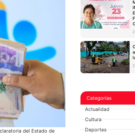
2
C
a
l
2
Categorías
Actualidad
Cultura
Deportes
claratoria del Estado de