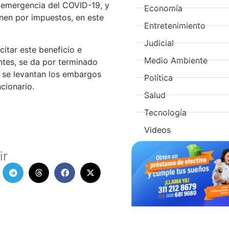
a emergencia del COVID-19, y
Economía
nen por impuestos, en este
Entretenimiento
Judicial
itar este beneficio e
Medio Ambiente
tes, se da por terminado
y se levantan los embargos
Política
ncionario.
Salud
Tecnología
Videos
ir