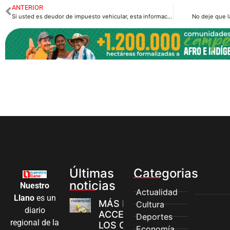
ANTERIOR
Si usted es deudor de impuesto vehicular, esta información le interesa.
No deje que l
Últimas
Categorias
noticias
Nuestro
Actualidad
Llano
es un
MÁS MUJERES
Cultura
diario
ACCEDEN A
Deportes
regional de la
LOS CANALES
Economía