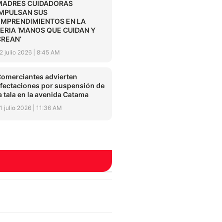
MADRES CUIDADORAS
IMPULSAN SUS
EMPRENDIMIENTOS EN LA
FERIA ‘MANOS QUE CUIDAN Y
CREAN’
2 julio 2026
8:45 AM
omerciantes advierten
fectaciones por suspensión de
a tala en la avenida Catama
1 julio 2026
11:36 AM