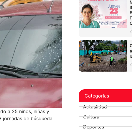
2
C
a
l
2
Categorías
Actualidad
ado a 25 niños, niñas y
Cultura
s 8 jornadas de búsqueda
Deportes