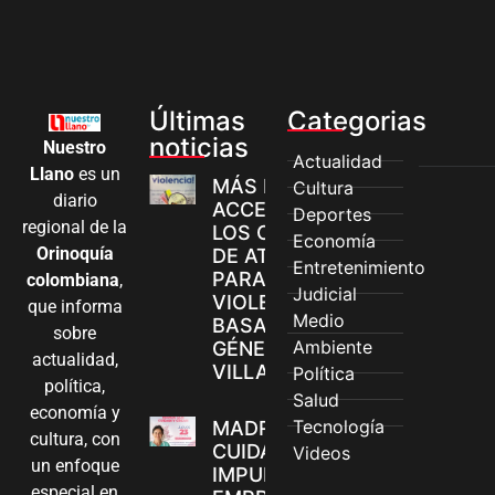
Últimas
Categorias
noticias
Nuestro
Actualidad
Llano
es un
MÁS MUJERES
Cultura
diario
ACCEDEN A
Deportes
regional de la
LOS CANALES
Economía
Orinoquía
DE ATENCIÓN
Entretenimiento
PARA
colombiana
,
Judicial
VIOLENCIAS
que informa
Medio
BASADAS EN
sobre
Ambiente
GÉNERO EN
actualidad,
VILLAVICENCIO
Política
política,
Salud
economía y
Tecnología
MADRES
cultura, con
CUIDADORAS
Videos
un enfoque
IMPULSAN SUS
especial en