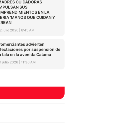
MADRES CUIDADORAS
IMPULSAN SUS
EMPRENDIMIENTOS EN LA
FERIA ‘MANOS QUE CUIDAN Y
CREAN’
2 julio 2026
8:45 AM
omerciantes advierten
fectaciones por suspensión de
a tala en la avenida Catama
1 julio 2026
11:36 AM