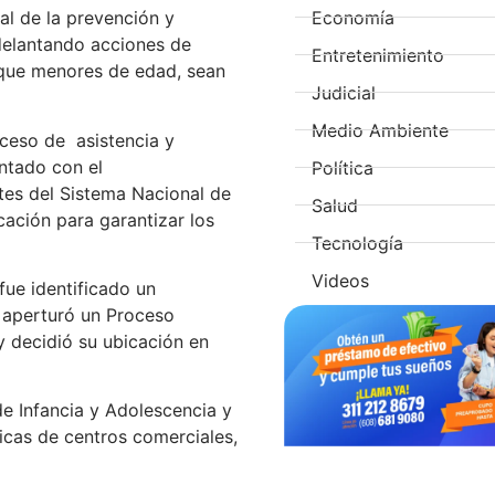
Economía
al de la prevención y
adelantando acciones de
Entretenimiento
n que menores de edad, sean
Judicial
Medio Ambiente
oceso de asistencia y
ontado con el
Política
tes del Sistema Nacional de
Salud
cación para garantizar los
Tecnología
Videos
fue identificado un
e aperturó un Proceso
 decidió su ubicación en
de Infancia y Adolescencia y
ricas de centros comerciales,