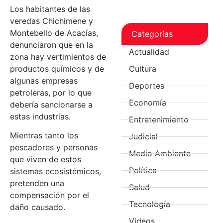
Los habitantes de las
veredas Chichimene y
Montebello de Acacías,
Categorías
denunciaron que en la
Actualidad
zona hay vertimientos de
productos químicos y de
Cultura
algunas empresas
Deportes
petroleras, por lo que
Economía
debería sancionarse a
estas industrias.
Entretenimiento
Mientras tanto los
Judicial
pescadores y personas
Medio Ambiente
que viven de estos
Política
sistemas ecosistémicos,
pretenden una
Salud
compensación por el
Tecnología
daño causado.
Videos