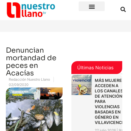
Denuncian
mortandad de
peces en
Últimas Noticias
Acacías
Redacción Nuestro Llano
MÁS MUJERES
02/09/2020
ACCEDEN A
LOS CANALES
DE ATENCIÓN
PARA
VIOLENCIAS
BASADAS EN
GÉNERO EN
VILLAVICENCIO
22 julio 2026
9:01