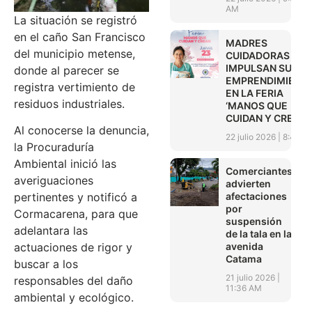
AM
La situación se registró
en el caño San Francisco
MADRES
del municipio metense,
CUIDADORAS
IMPULSAN SUS
donde al parecer se
EMPRENDIMIENT
registra vertimiento de
EN LA FERIA
residuos industriales.
‘MANOS QUE
CUIDAN Y CREAN’
Al conocerse la denuncia,
22 julio 2026
8:45 A
la Procuraduría
Ambiental inició las
Comerciantes
averiguaciones
advierten
afectaciones
pertinentes y notificó a
por
Cormacarena, para que
suspensión
adelantara las
de la tala en la
avenida
actuaciones de rigor y
Catama
buscar a los
21 julio 2026
responsables del daño
11:36 AM
ambiental y ecológico.