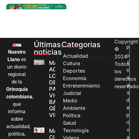
Copyright
Últimas
Categorias
P
©
noticias
Nuestro
o
Actualidad
2024.
Llano
es
MÁS MUJERES
lí
Cultura
Todos
un diario
ACCEDEN A
ti
Deportes
los
regional
LOS CANALES
c
Economía
derechos
de la
DE ATENCIÓN
a
Entretenimiento
reservado
PARA
Orinoquía
s
Judicial
VIOLENCIAS
colombiana
,
d
Medio
BASADAS EN
que
e
Ambiente
GÉNERO EN
informa
VILLAVICENCIO
p
Política
sobre
ri
Salud
actualidad,
v
Tecnología
MADRES
política,
CUIDADORAS
a
Videos