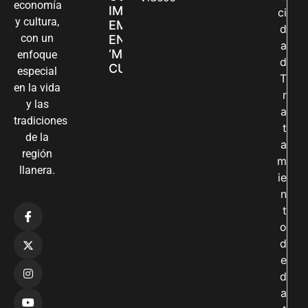
economía
IMPULSAN SUS
ci
y cultura,
EMPRENDIMIENTOS
d
con un
EN LA FERIA
a
‘MANOS QUE
enfoque
d
CUIDAN Y CREAN’
especial
T
en la vida
r
y las
a
tradiciones
t
de la
a
región
m
llanera.
ie
n
t
o
d
e
d
a