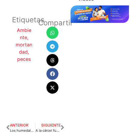
Etiquetas
Compartir
Ambie
nte
,
mortan
dad
,
peces
ANTERIOR
SIGUIENTE
Los humedales de Villavicencio se están muriendo
A la cárcel funcionarios que se robaron 1.000 millones del predial