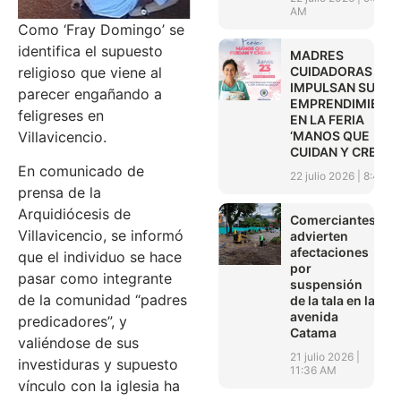
AM
Como ‘Fray Domingo’ se
identifica el supuesto
MADRES
religioso que viene al
CUIDADORAS
IMPULSAN SUS
parecer engañando a
EMPRENDIMIENT
feligreses en
EN LA FERIA
Villavicencio.
‘MANOS QUE
CUIDAN Y CREAN’
En comunicado de
22 julio 2026
8:45 A
prensa de la
Arquidiócesis de
Comerciantes
Villavicencio, se informó
advierten
afectaciones
que el individuo se hace
por
pasar como integrante
suspensión
de la comunidad “padres
de la tala en la
avenida
predicadores”, y
Catama
valiéndose de sus
21 julio 2026
investiduras y supuesto
11:36 AM
vínculo con la iglesia ha