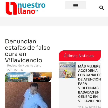
Denuncian
estafas de falso
cura en
Últimas Noticias
Villavicencio
Redacción Nuestro Llano
MÁS MUJERES
22/01/2025
ACCEDEN A
LOS CANALES
DE ATENCIÓN
PARA
VIOLENCIAS
BASADAS EN
GÉNERO EN
VILLAVICENCIO
22 julio 2026
9:01