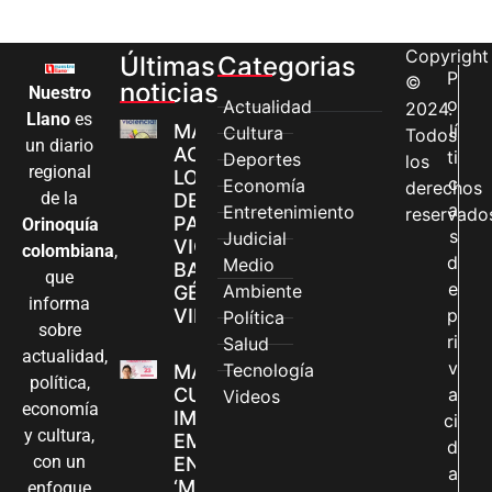
Copyright
Últimas
Categorias
P
©
noticias
Nuestro
o
Actualidad
2024.
Llano
es
MÁS MUJERES
lí
Cultura
Todos
un diario
ACCEDEN A
ti
Deportes
los
regional
LOS CANALES
c
Economía
derechos
de la
DE ATENCIÓN
a
Entretenimiento
reservado
PARA
Orinoquía
s
Judicial
VIOLENCIAS
colombiana
,
d
Medio
BASADAS EN
que
e
Ambiente
GÉNERO EN
informa
VILLAVICENCIO
p
Política
sobre
ri
Salud
actualidad,
v
Tecnología
MADRES
política,
CUIDADORAS
a
Videos
economía
IMPULSAN SUS
ci
y cultura,
EMPRENDIMIENTOS
d
con un
EN LA FERIA
a
‘MANOS QUE
enfoque