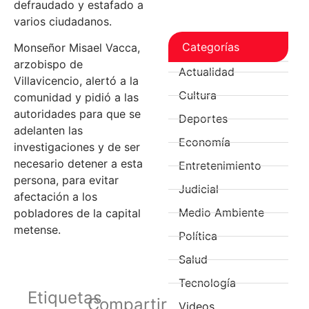
defraudado y estafado a
varios ciudadanos.
Categorías
Monseñor Misael Vacca,
arzobispo de
Actualidad
Villavicencio, alertó a la
Cultura
comunidad y pidió a las
autoridades para que se
Deportes
adelanten las
Economía
investigaciones y de ser
necesario detener a esta
Entretenimiento
persona, para evitar
Judicial
afectación a los
Medio Ambiente
pobladores de la capital
metense.
Política
Salud
Tecnología
Etiquetas
Compartir
Videos