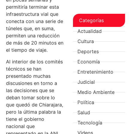
permitiría terminar esta
infraestructura vial que
Categorías
conecta con una serie de
túneles que, en suma,
Actualidad
permiten una reducción
Cultura
de más de 20 minutos en
el tiempo de viaje.
Deportes
Al interior de los comités
Economía
técnicos se han
Entretenimiento
presentado muchas
Judicial
discusiones en torno a
las decisiones que se
Medio Ambiente
deban tomar sobre lo
Política
que quedó de Chiarajara,
pero la última palabra la
Salud
tiene el gobierno
Tecnología
nacional que
Videos
representado en la ANI