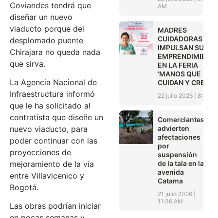
Coviandes tendrá que
AM
diseñar un nuevo
viaducto porque del
MADRES
CUIDADORAS
desplomado puente
IMPULSAN SUS
Chirajara no queda nada
EMPRENDIMIENT
que sirva.
EN LA FERIA
‘MANOS QUE
La Agencia Nacional de
CUIDAN Y CREAN’
Infraestructura informó
22 julio 2026
8:45 A
que le ha solicitado al
contratista que diseñe un
Comerciantes
advierten
nuevo viaducto, para
afectaciones
poder continuar con las
por
proyecciones de
suspensión
de la tala en la
mejoramiento de la vía
avenida
entre Villavicenico y
Catama
Bogotá.
21 julio 2026
11:36 AM
Las obras podrían iniciar
en pocas semanas y