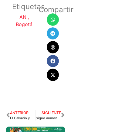
Etiquetas
Compartir
ANI
,
Bogotá
ANTERIOR
SIGUIENTE
El Calvario y San Juanito siguen invictos ante el Covid-19
Sigue aumentando el desempleo en Villavicencio