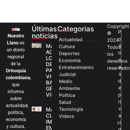
Copyright
Últimas
Categorias
P
©
noticias
Nuestro
o
Actualidad
2024.
Llano
es
MÁS MUJERES
lí
Cultura
Todos
un diario
ACCEDEN A
ti
Deportes
los
regional
LOS CANALES
c
Economía
derechos
de la
DE ATENCIÓN
a
Entretenimiento
reservado
PARA
Orinoquía
s
Judicial
VIOLENCIAS
colombiana
,
d
Medio
BASADAS EN
que
e
Ambiente
GÉNERO EN
informa
VILLAVICENCIO
p
Política
sobre
ri
Salud
actualidad,
v
Tecnología
MADRES
política,
CUIDADORAS
a
Videos
economía
IMPULSAN SUS
ci
y cultura,
EMPRENDIMIENTOS
d