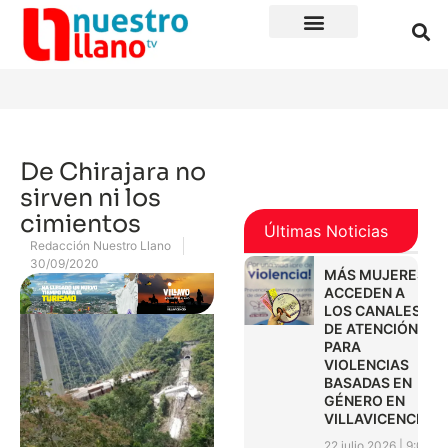
De Chirajara no
sirven ni los
cimientos
Últimas Noticias
Redacción Nuestro Llano
30/09/2020
MÁS MUJERES
ACCEDEN A
LOS CANALES
DE ATENCIÓN
PARA
VIOLENCIAS
BASADAS EN
GÉNERO EN
VILLAVICENCIO
22 julio 2026
9:01