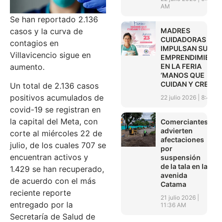
AM
Se han reportado 2.136
MADRES
casos y la curva de
CUIDADORAS
contagios en
IMPULSAN SUS
Villavicencio sigue en
EMPRENDIMIENT
EN LA FERIA
aumento.
‘MANOS QUE
CUIDAN Y CREAN’
Un total de 2.136 casos
positivos acumulados de
22 julio 2026
8:45 A
covid-19 se registran en
la capital del Meta, con
Comerciantes
advierten
corte al miércoles 22 de
afectaciones
julio, de los cuales 707 se
por
encuentran activos y
suspensión
de la tala en la
1.429 se han recuperado,
avenida
de acuerdo con el más
Catama
reciente reporte
21 julio 2026
entregado por la
11:36 AM
Secretaría de Salud de