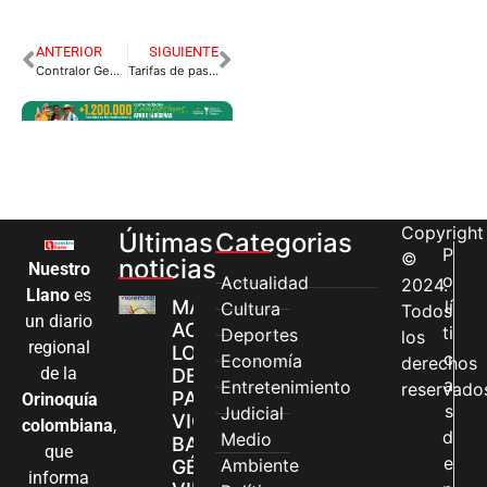
ANTERIOR
SIGUIENTE
Contralor General mañana en Villavicencio
Tarifas de pasajes a Bogotá se incrementaron en 50 por ciento
Copyright
Últimas
Categorias
P
©
noticias
Nuestro
o
Actualidad
2024.
Llano
es
MÁS MUJERES
lí
Cultura
Todos
un diario
ACCEDEN A
ti
Deportes
los
regional
LOS CANALES
c
Economía
derechos
de la
DE ATENCIÓN
a
Entretenimiento
reservado
PARA
Orinoquía
s
Judicial
VIOLENCIAS
colombiana
,
d
Medio
BASADAS EN
que
e
Ambiente
GÉNERO EN
informa