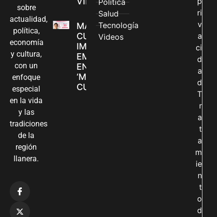
VILLAVICENCIO
p
Política
sobre
ri
Salud
actualidad,
v
Tecnología
MADRES
política,
CUIDADORAS
a
Videos
economía
IMPULSAN SUS
ci
y cultura,
EMPRENDIMIENTOS
d
con un
EN LA FERIA
a
‘MANOS QUE
enfoque
d
CUIDAN Y CREAN’
especial
T
en la vida
r
y las
a
tradiciones
t
de la
a
región
m
llanera.
ie
n
t
o
d