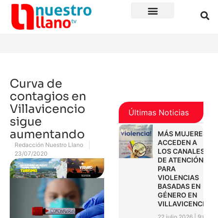
Curva de
contagios en
Villavicencio
Últimas Noticias
sigue
aumentando
MÁS MUJERES
ACCEDEN A
Redacción Nuestro Llano
LOS CANALES
23/07/2020
DE ATENCIÓN
PARA
VIOLENCIAS
BASADAS EN
GÉNERO EN
VILLAVICENCIO
22 julio 2026
9:01