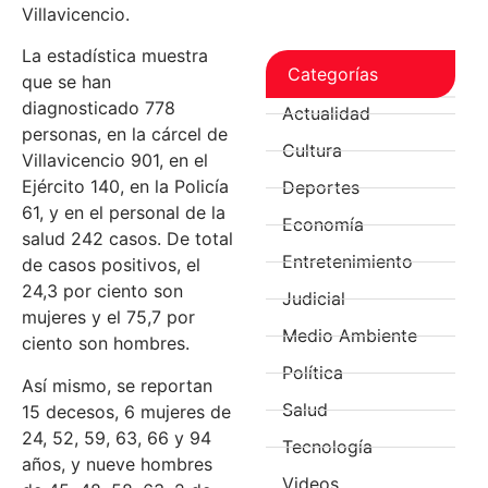
Villavicencio.
La estadística muestra
Categorías
que se han
diagnosticado 778
Actualidad
personas, en la cárcel de
Cultura
Villavicencio 901, en el
Ejército 140, en la Policía
Deportes
61, y en el personal de la
Economía
salud 242 casos. De total
Entretenimiento
de casos positivos, el
24,3 por ciento son
Judicial
mujeres y el 75,7 por
Medio Ambiente
ciento son hombres.
Política
Así mismo, se reportan
Salud
15 decesos, 6 mujeres de
24, 52, 59, 63, 66 y 94
Tecnología
años, y nueve hombres
Videos