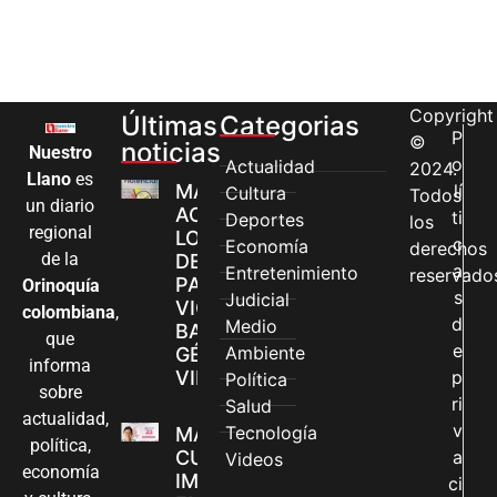
Copyright
Últimas
Categorias
P
©
noticias
Nuestro
o
Actualidad
2024.
Llano
es
MÁS MUJERES
lí
Cultura
Todos
un diario
ACCEDEN A
ti
Deportes
los
regional
LOS CANALES
c
Economía
derechos
de la
DE ATENCIÓN
a
Entretenimiento
reservado
PARA
Orinoquía
s
Judicial
VIOLENCIAS
colombiana
,
d
Medio
BASADAS EN
que
e
Ambiente
GÉNERO EN
informa
VILLAVICENCIO
p
Política
sobre
ri
Salud
actualidad,
v
Tecnología
MADRES
política,
CUIDADORAS
a
Videos
economía
IMPULSAN SUS
ci