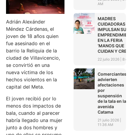
AM
MADRES
Adrián Alexánder
CUIDADORAS
Méndez Cárdenas, el
IMPULSAN SUS
EMPRENDIMIENT
joven de 18 años quien
EN LA FERIA
fue asesinado en el
‘MANOS QUE
barrio la Reliquia de la
CUIDAN Y CREAN’
ciudad de Villavicencio,
22 julio 2026
8:45 A
se convirtió en una
nueva víctima de los
Comerciantes
hechos violentos en la
advierten
afectaciones
capital del Meta.
por
suspensión
El joven recibió por lo
de la tala en la
menos dos impactos de
avenida
Catama
bala, cuando al parecer
habría llegado una mujer
21 julio 2026
11:36 AM
junto a dos hombres y
uno de ellos se presume