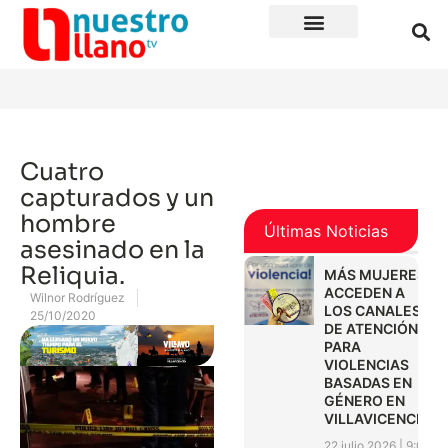
Cuatro
capturados y un
hombre
Últimas Noticias
asesinado en la
Reliquia.
MÁS MUJERES
ACCEDEN A
Wilnor Rodríguez
LOS CANALES
25/10/2020
DE ATENCIÓN
PARA
VIOLENCIAS
BASADAS EN
GÉNERO EN
VILLAVICENCIO
22 julio 2026
9:01