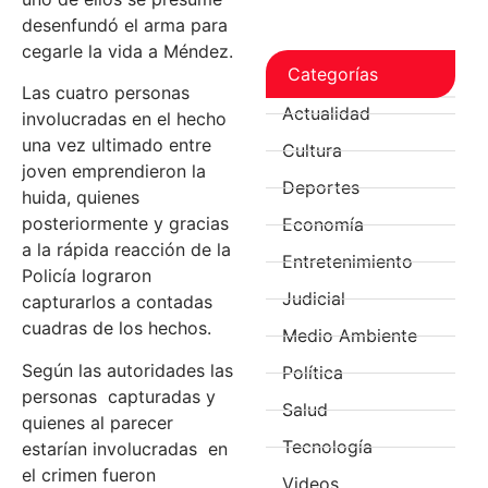
desenfundó el arma para
cegarle la vida a Méndez.
Categorías
Las cuatro personas
Actualidad
involucradas en el hecho
una vez ultimado entre
Cultura
joven emprendieron la
Deportes
huida, quienes
posteriormente y gracias
Economía
a la rápida reacción de la
Entretenimiento
Policía lograron
Judicial
capturarlos a contadas
cuadras de los hechos.
Medio Ambiente
Según las autoridades las
Política
personas capturadas y
Salud
quienes al parecer
Tecnología
estarían involucradas en
el crimen fueron
Videos