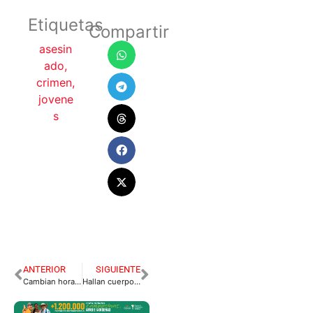
Etiquetas
Compartir
asesin
ado
,
crimen
,
jovene
s
ANTERIOR
SIGUIENTE
Cambian horarios para la rumba en Villavicencio y zonas lúdicas.
Hallan cuerpo sin vida de mujer en un caño cerca de Acacías.