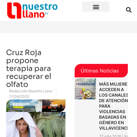
Cruz Roja
propone
terapia para
Últimas Noticias
recuperar el
olfato
MÁS MUJERES
ACCEDEN A
Redacción Nuestro Llano
LOS CANALES
17/09/2020
DE ATENCIÓN
PARA
VIOLENCIAS
BASADAS EN
GÉNERO EN
VILLAVICENCIO
22 julio 2026
9:01