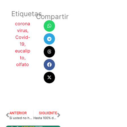
Etiquetas
Compartir
corona
virus
,
Covid-
19
,
eucalip
to
,
olfato
ANTERIOR
SIGUIENTE
Si usted no ha pagado su impuesto vehicular aún está a tiempo.
Hasta 100% de descuento en intereses del Fondo Social para la Educación del Meta.