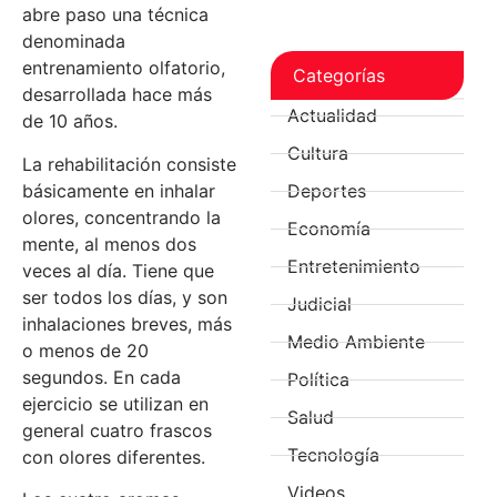
abre paso una técnica
denominada
entrenamiento olfatorio,
Categorías
desarrollada hace más
Actualidad
de 10 años.
Cultura
La rehabilitación consiste
básicamente en inhalar
Deportes
olores, concentrando la
Economía
mente, al menos dos
Entretenimiento
veces al día. Tiene que
ser todos los días, y son
Judicial
inhalaciones breves, más
Medio Ambiente
o menos de 20
segundos. En cada
Política
ejercicio se utilizan en
Salud
general cuatro frascos
Tecnología
con olores diferentes.
Videos