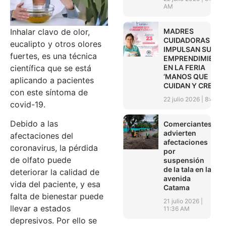
AM
MADRES
Inhalar clavo de olor,
CUIDADORAS
eucalipto y otros olores
IMPULSAN SUS
fuertes, es una técnica
EMPRENDIMIENT
EN LA FERIA
científica que se está
‘MANOS QUE
aplicando a pacientes
CUIDAN Y CREAN’
con este síntoma de
22 julio 2026
8:45 A
covid-19.
Debido a las
Comerciantes
advierten
afectaciones del
afectaciones
coronavirus, la pérdida
por
de olfato puede
suspensión
de la tala en la
deteriorar la calidad de
avenida
vida del paciente, y esa
Catama
falta de bienestar puede
21 julio 2026
llevar a estados
11:36 AM
depresivos. Por ello se