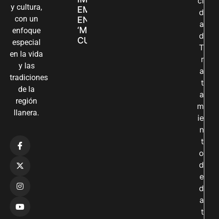
ci
y cultura,
EMPRENDIMIENTOS
d
con un
EN LA FERIA
a
‘MANOS QUE
enfoque
d
CUIDAN Y CREAN’
especial
T
en la vida
r
y las
a
tradiciones
t
de la
a
región
m
llanera.
ie
n
t
o
d
e
d
a
t