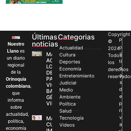
Copyright
Últimas
Categorias
P
©
noticias
Nuestro
o
Actualidad
2024.
Llano
es
MÁS MUJERES
lí
Cultura
Todos
un diario
ACCEDEN A
ti
Deportes
los
regional
LOS CANALES
c
Economía
derechos
de la
DE ATENCIÓN
a
Entretenimiento
reservado
PARA
Orinoquía
s
Judicial
VIOLENCIAS
colombiana
,
d
Medio
BASADAS EN
que
e
Ambiente
GÉNERO EN
informa
VILLAVICENCIO
p
Política
sobre
ri
Salud
actualidad,
v
Tecnología
MADRES
política,
CUIDADORAS
a
Videos
economía
IMPULSAN SUS