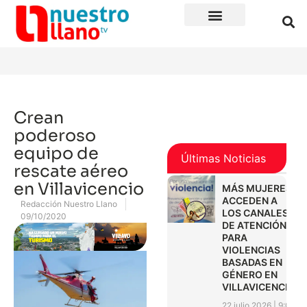
Crean
poderoso
equipo de
Últimas Noticias
rescate aéreo
en Villavicencio
MÁS MUJERES
ACCEDEN A
Redacción Nuestro Llano
LOS CANALES
09/10/2020
DE ATENCIÓN
PARA
VIOLENCIAS
BASADAS EN
GÉNERO EN
VILLAVICENCIO
22 julio 2026
9:01