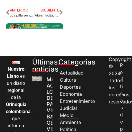
ANTERIOR
SIGUIENTE
Los pillaron robando el estrene de diciembre.
Abren licitación por 2.200 millones de pesos para el PAE
Copyright
Últimas
Categorias
P
©
noticias
Nuestro
o
Actualidad
2024.
Llano
es
MÁS MUJERES
lí
Cultura
Todos
un diario
ACCEDEN A
ti
Deportes
los
regional
LOS CANALES
c
Economía
derechos
de la
DE ATENCIÓN
a
Entretenimiento
reservado
PARA
Orinoquía
s
Judicial
VIOLENCIAS
colombiana
,
d
Medio
BASADAS EN
que
e
Ambiente
GÉNERO EN
informa
VILLAVICENCIO
p
Política