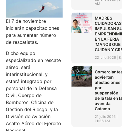
AM
MADRES
El 7 de noviembre
CUIDADORAS
iniciarán capacitaciones
IMPULSAN SUS
EMPRENDIMIENT
para aumentar número
EN LA FERIA
de rescatistas.
‘MANOS QUE
CUIDAN Y CREAN’
Dicho equipo
22 julio 2026
8:45 A
especializado en rescate
aéreo, será
Comerciantes
interinstitucional, y
advierten
estará integrado por
afectaciones
por
personal de la Defensa
suspensión
Civil, Cuerpo de
de la tala en la
Bomberos, Oficina de
avenida
Catama
Gestión del Riesgo, y la
División de Aviación
21 julio 2026
11:36 AM
Asalto Aéreo del Ejército
Nacional.