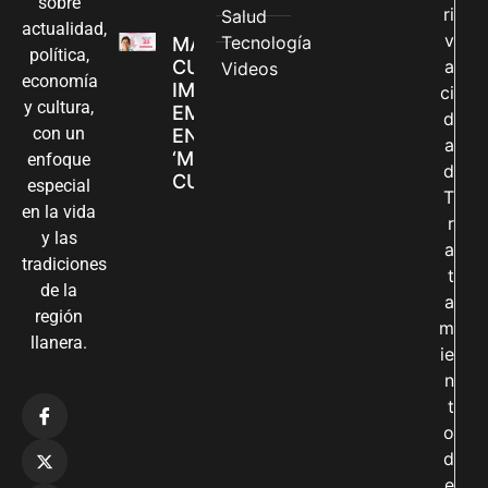
sobre
ri
Salud
actualidad,
v
Tecnología
MADRES
política,
CUIDADORAS
a
Videos
economía
IMPULSAN SUS
ci
y cultura,
EMPRENDIMIENTOS
d
con un
EN LA FERIA
a
‘MANOS QUE
enfoque
d
CUIDAN Y CREAN’
especial
T
en la vida
r
y las
a
tradiciones
t
de la
a
región
m
llanera.
ie
n
t
o
d
e