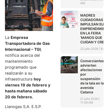
AM
MADRES
CUIDADORAS
IMPULSAN SUS
EMPRENDIMIENT
EN LA FERIA
La
Empresa
‘MANOS QUE
CUIDAN Y CREAN’
Transportadora de Gas
22 julio 2026
8:45 A
Internacional – TGI
,
notifica acerca del
Comerciantes
mantenimiento
advierten
programado que
afectaciones
realizarán a su
por
suspensión
infraestructura
hoy
de la tala en la
viernes 19 de febrero y
avenida
hasta mañana sábado
Catama
20 de febrero.
21 julio 2026
11:36 AM
Llanogas S.A. E.S.P.