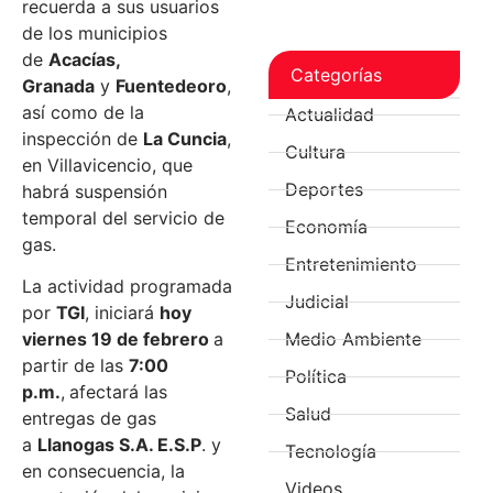
recuerda a sus usuarios
de los municipios
de
Acacías,
Categorías
Granada
y
Fuentedeoro
,
así como de la
Actualidad
inspección de
La Cuncia
,
Cultura
en Villavicencio, que
Deportes
habrá suspensión
temporal del servicio de
Economía
gas.
Entretenimiento
La actividad programada
Judicial
por
TGI
, iniciará
hoy
viernes 19 de febrero
a
Medio Ambiente
partir de las
7:00
Política
p.m.
,
afectará las
Salud
entregas de gas
a
Llanogas S.A. E.S.P
. y
Tecnología
en consecuencia, la
Videos