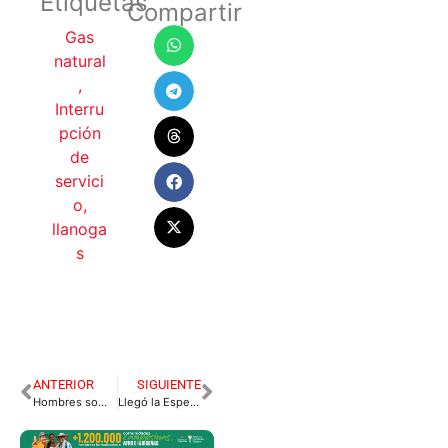
Etiquetas
Compartir
Gas
natural
,
Interru
pción
de
servici
o
,
llanoga
s
ANTERIOR
SIGUIENTE
Hombres sometió a vejámenes sexuales a sus dos hijastros.
Llegó la Esperanza al Departamento del Meta con el Inicio de la Jornada Mundial de Vacunación