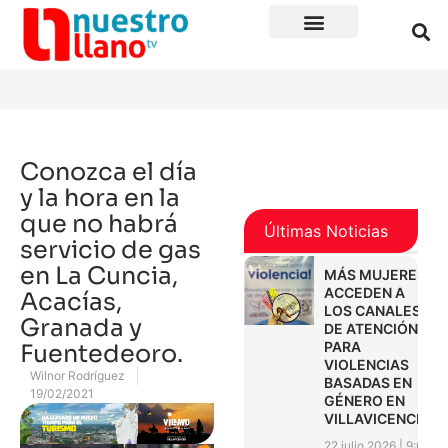
Conozca el día
y la hora en la
que no habrá
Últimas Noticias
servicio de gas
en La Cuncia,
MÁS MUJERES
ACCEDEN A
Acacías,
LOS CANALES
Granada y
DE ATENCIÓN
PARA
Fuentedeoro.
VIOLENCIAS
Wilnor Rodríguez
BASADAS EN
19/02/2021
GÉNERO EN
VILLAVICENCIO
22 julio 2026
9:01