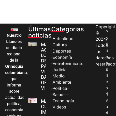
Copyright
Últimas
Categorias
P
©
noticias
Nuestro
o
Actualidad
2024.
Llano
es
MÁS MUJERES
lí
Cultura
Todos
un diario
ACCEDEN A
ti
Deportes
los
regional
LOS CANALES
c
Economía
derechos
de la
DE ATENCIÓN
a
Entretenimiento
reservado
PARA
Orinoquía
s
Judicial
VIOLENCIAS
colombiana
,
d
Medio
BASADAS EN
que
e
Ambiente
GÉNERO EN
informa
VILLAVICENCIO
p
Política
sobre
ri
Salud
actualidad,
v
Tecnología
MADRES
política,
CUIDADORAS
a
Videos
economía
IMPULSAN SUS
ci