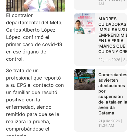
AM
El contralor
MADRES
departamental del Meta,
CUIDADORAS
Carlos Alberto López
IMPULSAN SUS
EMPRENDIMIENT
López, confirmó el
EN LA FERIA
primer caso de covid-19
‘MANOS QUE
en ese órgano de
CUIDAN Y CREAN’
control.
22 julio 2026
8:45 A
Se trata de un
Comerciantes
profesional que reportó
advierten
a su EPS el contacto con
afectaciones
por
un familiar que resultó
suspensión
positivo con la
de la tala en la
enfermedad, siendo
avenida
Catama
remitido para que se le
realizara la prueba,
21 julio 2026
11:36 AM
comprobándose el