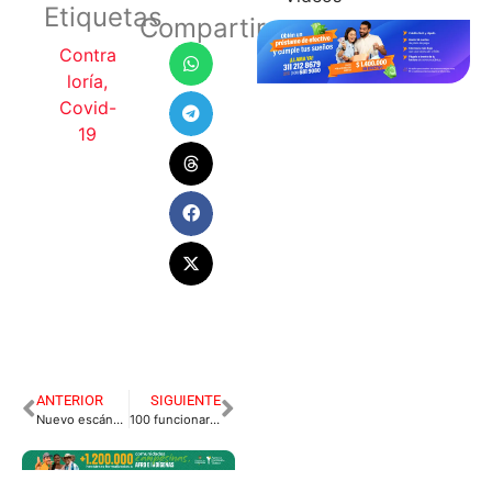
Etiquetas
Compartir
Contra
loría
,
Covid-
19
ANTERIOR
SIGUIENTE
Nuevo escándalo de curas pederastas en Villavicencio
100 funcionarios de la secretaría de salud irán casa a casa realizando tamizaje.