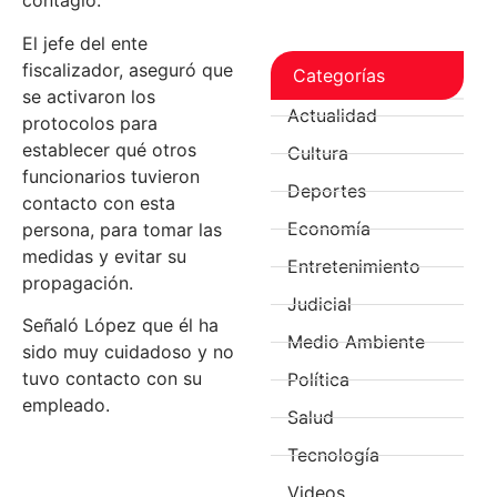
contagio.
El jefe del ente
fiscalizador, aseguró que
Categorías
se activaron los
Actualidad
protocolos para
establecer qué otros
Cultura
funcionarios tuvieron
Deportes
contacto con esta
Economía
persona, para tomar las
medidas y evitar su
Entretenimiento
propagación.
Judicial
Señaló López que él ha
Medio Ambiente
sido muy cuidadoso y no
tuvo contacto con su
Política
empleado.
Salud
Tecnología
Videos