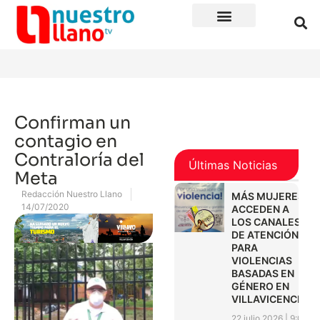
Confirman un
contagio en
Contraloría del
Últimas Noticias
Meta
Redacción Nuestro Llano
MÁS MUJERES
14/07/2020
ACCEDEN A
LOS CANALES
DE ATENCIÓN
PARA
VIOLENCIAS
BASADAS EN
GÉNERO EN
VILLAVICENCIO
22 julio 2026
9:01