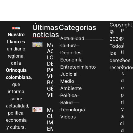
Copyright
Últimas
Categorias
P
©
noticias
Nuestro
o
Actualidad
2024.
Llano
es
MÁS MUJERES
lí
Cultura
Todos
un diario
ACCEDEN A
ti
Deportes
los
regional
LOS CANALES
c
Economía
derechos
de la
DE ATENCIÓN
a
Entretenimiento
reservado
PARA
Orinoquía
s
Judicial
VIOLENCIAS
colombiana
,
d
Medio
BASADAS EN
que
e
Ambiente
GÉNERO EN
informa
VILLAVICENCIO
p
Política
sobre
ri
Salud
actualidad,
v
Tecnología
MADRES
política,
CUIDADORAS
a
Videos
economía
IMPULSAN SUS
ci
y cultura,
EMPRENDIMIENTOS
d