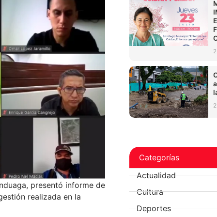
2
C
a
l
2
Categorías
Actualidad
unduaga, presentó informe de
Cultura
gestión realizada en la
Deportes