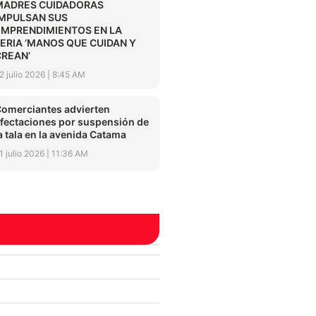
MADRES CUIDADORAS
IMPULSAN SUS
EMPRENDIMIENTOS EN LA
FERIA ‘MANOS QUE CUIDAN Y
CREAN’
2 julio 2026
8:45 AM
omerciantes advierten
fectaciones por suspensión de
a tala en la avenida Catama
1 julio 2026
11:36 AM