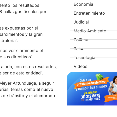
Economía
esentó los resultados
8 hallazgos fiscales por
Entretenimiento
Judicial
ras expuestas por el
Medio Ambiente
sarcimientos y la gran
Política
traloría”.
Salud
mos ver claramente el
 sus directivos”.
Tecnología
Videos
aloría, con estos resultados,
 ser de esta entidad”.
r Meyer Artunduaga, a seguir
torías, temas como el nuevo
s de tránsito y el alumbrado