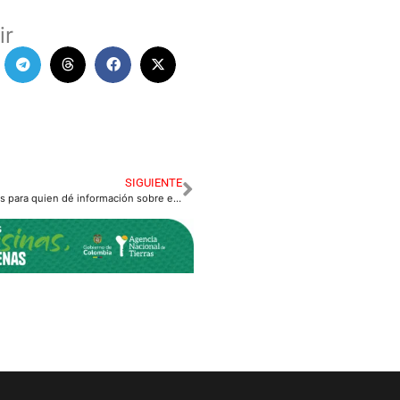
ir
SIGUIENTE
20 millones de pesos para quien dé información sobre el paradero del presunto abusador.