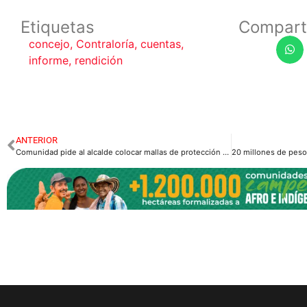
Etiquetas
Compart
concejo
,
Contraloría
,
cuentas
,
informe
,
rendición
ANTERIOR
Comunidad pide al alcalde colocar mallas de protección sobre el puente del Galán.