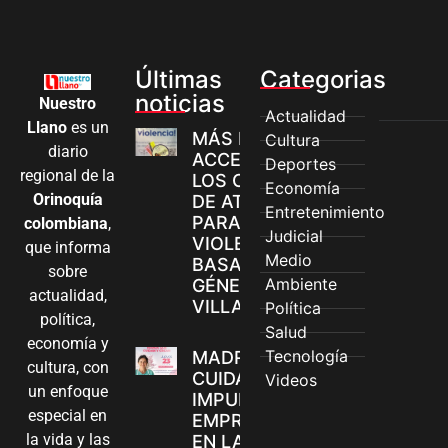
Últimas
Categorias
noticias
Nuestro
Actualidad
Llano
es un
MÁS MUJERES
Cultura
diario
ACCEDEN A
Deportes
regional de la
LOS CANALES
Economía
Orinoquía
DE ATENCIÓN
Entretenimiento
PARA
colombiana
,
Judicial
VIOLENCIAS
que informa
Medio
BASADAS EN
sobre
Ambiente
GÉNERO EN
actualidad,
VILLAVICENCIO
Política
política,
Salud
economía y
Tecnología
MADRES
cultura, con
CUIDADORAS
Videos
un enfoque
IMPULSAN SUS
especial en
EMPRENDIMIENTOS
la vida y las
EN LA FERIA