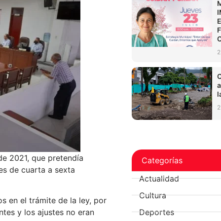
2
C
a
l
2
de 2021, que pretendía
Categorías
es de cuarta a sexta
Actualidad
Cultura
s en el trámite de la ley, por
Deportes
tes y los ajustes no eran