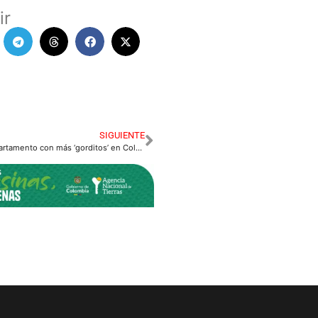
ir
SIGUIENTE
El Meta es el 5° departamento con más ‘gorditos’ en Colombia