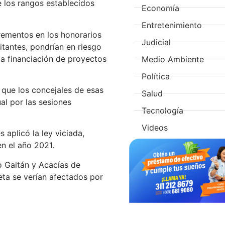
e los rangos establecidos
Economía
Entretenimiento
ncrementos en los honorarios
Judicial
tantes, pondrían en riesgo
la financiación de proyectos
Medio Ambiente
Política
r que los concejales de esas
Salud
al por las sesiones
Tecnología
Videos
 aplicó la ley viciada,
n el año 2021.
o Gaitán y Acacías de
eta se verían afectados por