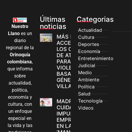
Últimas
Categorias
noticias
Nuestro
Actualidad
Llano
es un
MÁS MUJERES
Cultura
diario
ACCEDEN A
Deportes
regional de la
LOS CANALES
Economía
Orinoquía
DE ATENCIÓN
Entretenimiento
PARA
colombiana
,
Judicial
VIOLENCIAS
que informa
Medio
BASADAS EN
sobre
Ambiente
GÉNERO EN
actualidad,
VILLAVICENCIO
Política
política,
Salud
economía y
Tecnología
MADRES
cultura, con
CUIDADORAS
Videos
un enfoque
IMPULSAN SUS
especial en
EMPRENDIMIENTOS
la vida y las
EN LA FERIA