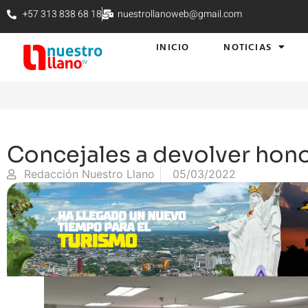
+57 313 838 68 18
nuestrollanoweb@gmail.com
INICIO
NOTICIAS
Concejales a devolver hono
Redacción Nuestro Llano
05/03/2022