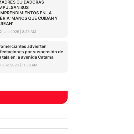
MADRES CUIDADORAS
IMPULSAN SUS
EMPRENDIMIENTOS EN LA
FERIA ‘MANOS QUE CUIDAN Y
CREAN’
2 julio 2026
8:45 AM
omerciantes advierten
fectaciones por suspensión de
a tala en la avenida Catama
1 julio 2026
11:36 AM