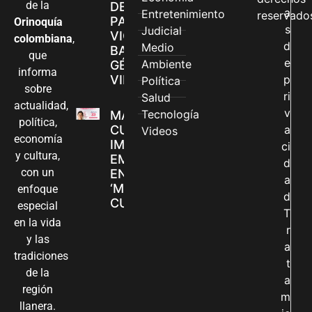
de la
DE ATENCIÓN
a
Entretenimiento
reservado
PARA
Orinoquía
s
Judicial
VIOLENCIAS
colombiana
,
d
Medio
BASADAS EN
que
e
Ambiente
GÉNERO EN
informa
VILLAVICENCIO
p
Política
sobre
ri
Salud
actualidad,
v
Tecnología
MADRES
política,
CUIDADORAS
a
Videos
economía
IMPULSAN SUS
ci
y cultura,
EMPRENDIMIENTOS
d
con un
EN LA FERIA
a
‘MANOS QUE
enfoque
d
CUIDAN Y CREAN’
especial
T
en la vida
r
y las
a
tradiciones
t
de la
a
región
m
llanera.