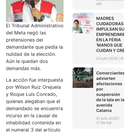
AM
MADRES
CUIDADORAS
El Tribunal Administrativo
IMPULSAN SUS
del Meta negó las
EMPRENDIMIENT
pretensiones del
EN LA FERIA
‘MANOS QUE
demandante que pedía la
CUIDAN Y CREAN’
nulidad de la elección.
22 julio 2026
8:45 A
Aún le quedan dos
demandas más.
Comerciantes
advierten
La acción fue interpuesta
afectaciones
por Wilson Ruiz Orejuela
por
y Roque Luis Conrado,
suspensión
de la tala en la
quienes alegaban que el
avenida
demandado se encuentra
Catama
incurso en la causal de
21 julio 2026
inhabilidad contenida en
11:36 AM
el numeral 3 del artículo