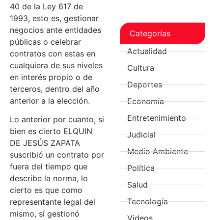
40 de la Ley 617 de
1993, esto es, gestionar
negocios ante entidades
Categorías
públicas o celebrar
Actualidad
contratos con estas en
cualquiera de sus niveles
Cultura
en interés propio o de
Deportes
terceros, dentro del año
anterior a la elección.
Economía
Entretenimiento
Lo anterior por cuanto, si
bien es cierto ELQUIN
Judicial
DE JESÚS ZAPATA
Medio Ambiente
suscribió un contrato por
fuera del tiempo que
Política
describe la norma, lo
Salud
cierto es que como
Tecnología
representante legal del
mismo, sí gestionó
Videos