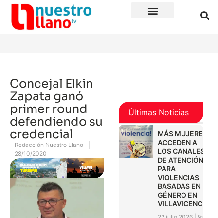
Concejal Elkin
Zapata ganó
primer round
Últimas Noticias
defendiendo su
credencial
MÁS MUJERES
ACCEDEN A
Redacción Nuestro Llano
LOS CANALES
28/10/2020
DE ATENCIÓN
PARA
VIOLENCIAS
BASADAS EN
GÉNERO EN
VILLAVICENCIO
22 julio 2026
9:01