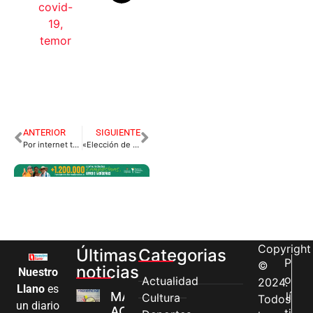
covid-
19
,
temor
ANTERIOR
SIGUIENTE
Por internet también puede renovar su matricula mercantil.
«Elección de Víctor Delio Sánchez en Cámara de Comercio es ilegal»: SIC
Copyright
Últimas
Categorias
P
©
noticias
Nuestro
o
Actualidad
2024.
Llano
es
MÁS MUJERES
lí
Cultura
Todos
un diario
ACCEDEN A