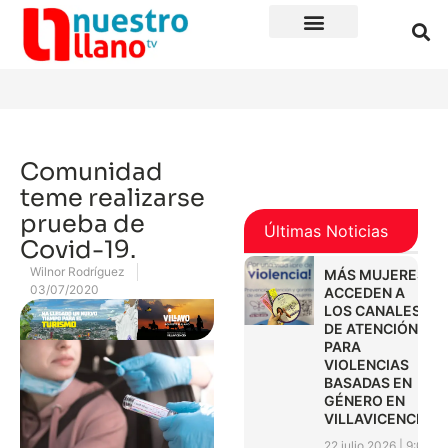
Comunidad
teme realizarse
prueba de
Últimas Noticias
Covid-19.
Wilnor Rodríguez
MÁS MUJERES
03/07/2020
ACCEDEN A
LOS CANALES
DE ATENCIÓN
PARA
VIOLENCIAS
BASADAS EN
GÉNERO EN
VILLAVICENCIO
22 julio 2026
9:01