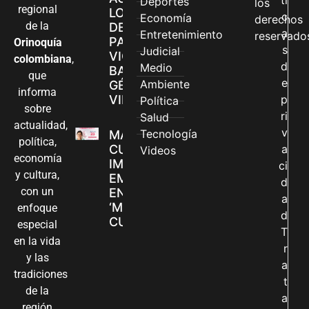
ti
Deportes
los
regional
LOS CANALES
c
Economía
derechos
de la
DE ATENCIÓN
a
Entretenimiento
reservado
PARA
Orinoquía
s
Judicial
VIOLENCIAS
colombiana
,
d
Medio
BASADAS EN
que
e
Ambiente
GÉNERO EN
informa
VILLAVICENCIO
p
Política
sobre
ri
Salud
actualidad,
v
Tecnología
MADRES
política,
CUIDADORAS
a
Videos
economía
IMPULSAN SUS
ci
y cultura,
EMPRENDIMIENTOS
d
con un
EN LA FERIA
a
‘MANOS QUE
enfoque
d
CUIDAN Y CREAN’
especial
T
en la vida
r
y las
a
tradiciones
t
de la
a
región