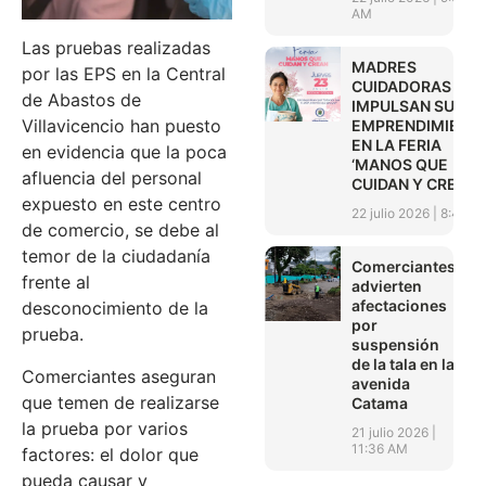
AM
Las pruebas realizadas
MADRES
por las EPS en la Central
CUIDADORAS
de Abastos de
IMPULSAN SUS
Villavicencio han puesto
EMPRENDIMIENT
EN LA FERIA
en evidencia que la poca
‘MANOS QUE
afluencia del personal
CUIDAN Y CREAN’
expuesto en este centro
22 julio 2026
8:45 A
de comercio, se debe al
temor de la ciudadanía
Comerciantes
frente al
advierten
afectaciones
desconocimiento de la
por
prueba.
suspensión
de la tala en la
Comerciantes aseguran
avenida
que temen de realizarse
Catama
la prueba por varios
21 julio 2026
11:36 AM
factores: el dolor que
pueda causar y