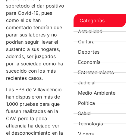
sobretodo el dar positivo
para Covid-19, pues
como ellos han
Categorías
comentado tendrían que
Actualidad
parar sus labores y no
Cultura
podrían seguir llevar el
sustento a sus hogares,
Deportes
además, ser juzgados
Economía
por la sociedad como ha
sucedido con los más
Entretenimiento
recientes casos.
Judicial
Las EPS de Villavicencio
Medio Ambiente
han dispusieron más de
Política
1.000 pruebas para que
fuesen realizadas en la
Salud
CAV, pero la poca
Tecnología
afluencia ha dejado ver
el desconocimiento en la
Videos