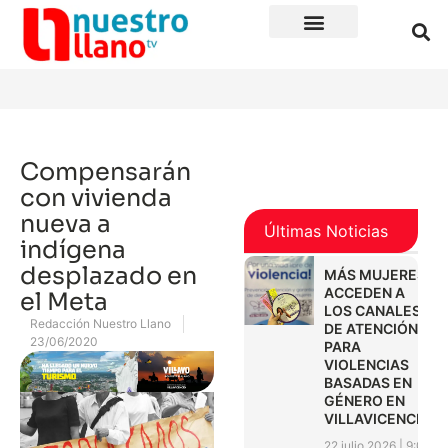
Compensarán
con vivienda
nueva a
Últimas Noticias
indígena
desplazado en
MÁS MUJERES
ACCEDEN A
el Meta
LOS CANALES
Redacción Nuestro Llano
DE ATENCIÓN
23/06/2020
PARA
VIOLENCIAS
BASADAS EN
GÉNERO EN
VILLAVICENCIO
22 julio 2026
9:01