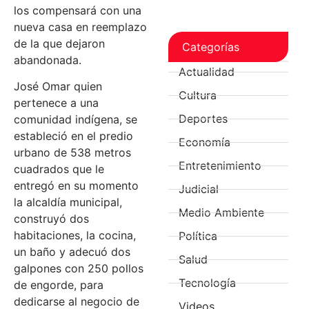
los compensará con una
nueva casa en reemplazo
de la que dejaron
Categorías
abandonada.
Actualidad
José Omar quien
Cultura
pertenece a una
Deportes
comunidad indígena, se
estableció en el predio
Economía
urbano de 538 metros
Entretenimiento
cuadrados que le
entregó en su momento
Judicial
la alcaldía municipal,
Medio Ambiente
construyó dos
habitaciones, la cocina,
Política
un baño y adecuó dos
Salud
galpones con 250 pollos
Tecnología
de engorde, para
dedicarse al negocio de
Videos