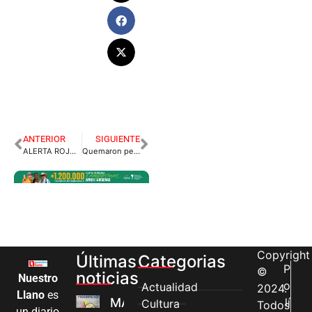
ANTERIOR
SIGUIENTE
ALERTA ROJA EN LA CÁRCEL DE VILLAVICENCIO.
Quemaron perrito con ácido en Ciudad Porfía.
Copyright
Últimas
Categorias
P
©
noticias
Nuestro
o
Actualidad
2024.
Llano
es
MÁS MUJERES
lí
Cultura
Todos
un diario