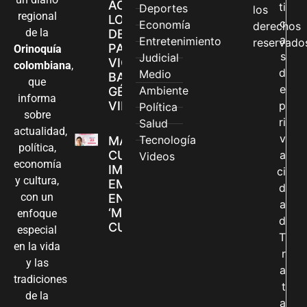
ACCEDEN A
ti
Deportes
los
regional
LOS CANALES
c
Economía
derechos
de la
DE ATENCIÓN
a
Entretenimiento
reservado
PARA
Orinoquía
s
Judicial
VIOLENCIAS
colombiana
,
d
Medio
BASADAS EN
que
e
Ambiente
GÉNERO EN
informa
VILLAVICENCIO
p
Política
sobre
ri
Salud
actualidad,
v
Tecnología
MADRES
política,
CUIDADORAS
a
Videos
economía
IMPULSAN SUS
ci
y cultura,
EMPRENDIMIENTOS
d
con un
EN LA FERIA
a
‘MANOS QUE
enfoque
d
CUIDAN Y CREAN’
especial
T
en la vida
r
y las
a
tradiciones
t
de la
a