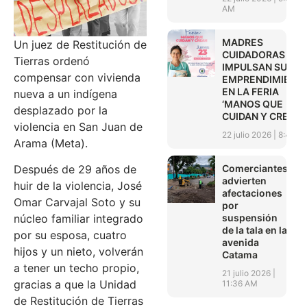
AM
MADRES
Un juez de Restitución de
CUIDADORAS
Tierras ordenó
IMPULSAN SUS
compensar con vivienda
EMPRENDIMIENT
EN LA FERIA
nueva a un indígena
‘MANOS QUE
desplazado por la
CUIDAN Y CREAN’
violencia en San Juan de
22 julio 2026
8:45 A
Arama (Meta).
Comerciantes
Después de 29 años de
advierten
huir de la violencia, José
afectaciones
Omar Carvajal Soto y su
por
suspensión
núcleo familiar integrado
de la tala en la
por su esposa, cuatro
avenida
hijos y un nieto, volverán
Catama
a tener un techo propio,
21 julio 2026
gracias a que la Unidad
11:36 AM
de Restitución de Tierras