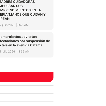
MADRES CUIDADORAS
IMPULSAN SUS
EMPRENDIMIENTOS EN LA
FERIA ‘MANOS QUE CUIDAN Y
CREAN’
2 julio 2026
8:45 AM
omerciantes advierten
fectaciones por suspensión de
a tala en la avenida Catama
1 julio 2026
11:36 AM