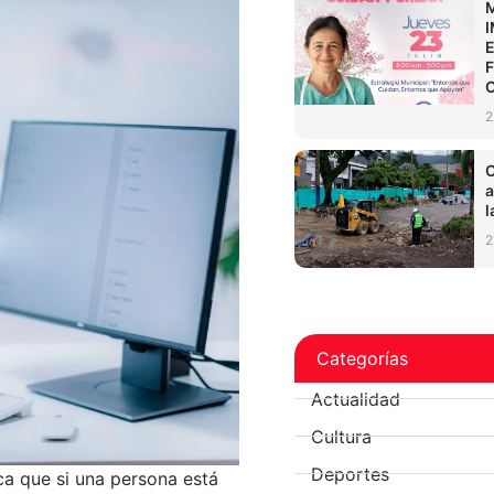
2
C
a
l
2
Categorías
Actualidad
Cultura
Deportes
ica que si una persona está