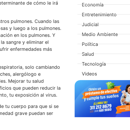
determinante de cómo le irá
Economía
Entretenimiento
stros pulmones. Cuando las
Judicial
osas y luego a los pulmones.
Medio Ambiente
mación en los pulmones. Y
a sangre y eliminar el
Política
 sufrir enfermedades más
Salud
Tecnología
espiratoria, solo cambiando
Videos
tches, alergólogo e
s. Mejorar tu salud
eficios que pueden reducir la
to, tu exposición al virus.
de tu cuerpo para que si se
ermedad grave puedan ser