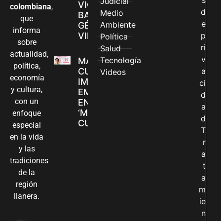
s
Judicial
VIOLENCIAS
colombiana
,
d
Medio
BASADAS EN
que
e
Ambiente
GÉNERO EN
informa
VILLAVICENCIO
p
Política
sobre
ri
Salud
actualidad,
v
Tecnología
MADRES
política,
CUIDADORAS
a
Videos
economía
IMPULSAN SUS
ci
y cultura,
EMPRENDIMIENTOS
d
con un
EN LA FERIA
a
‘MANOS QUE
enfoque
d
CUIDAN Y CREAN’
especial
T
en la vida
r
y las
a
tradiciones
t
de la
a
región
m
llanera.
ie
n