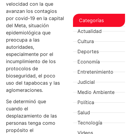
velocidad con la que
avanzan los contagios
por covid-19 en la capital
Categorías
del Meta, situación
Actualidad
epidemiológica que
preocupa a las
Cultura
autoridades,
Deportes
especialmente por el
incumplimiento de los
Economía
protocolos de
Entretenimiento
bioseguridad, el poco
Judicial
uso del tapabocas y las
aglomeraciones.
Medio Ambiente
Se determinó que
Política
cuando el
Salud
desplazamiento de las
Tecnología
personas tenga como
propósito el
Videos