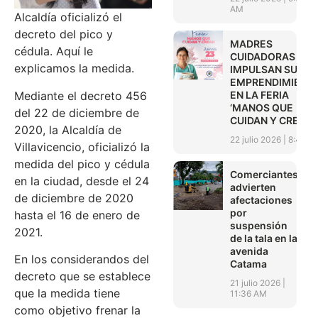
AM
Alcaldía oficializó el
decreto del pico y
MADRES
cédula. Aquí le
CUIDADORAS
explicamos la medida.
IMPULSAN SUS
EMPRENDIMIENT
EN LA FERIA
Mediante el decreto 456
‘MANOS QUE
del 22 de diciembre de
CUIDAN Y CREAN’
2020, la Alcaldía de
22 julio 2026
8:45 A
Villavicencio, oficializó la
medida del pico y cédula
Comerciantes
en la ciudad, desde el 24
advierten
de diciembre de 2020
afectaciones
por
hasta el 16 de enero de
suspensión
2021.
de la tala en la
avenida
En los considerandos del
Catama
decreto que se establece
21 julio 2026
que la medida tiene
11:36 AM
como objetivo frenar la