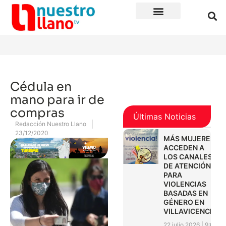
Cédula en
mano para ir de
compras
Últimas Noticias
Redacción Nuestro Llano
23/12/2020
MÁS MUJERES
ACCEDEN A
LOS CANALES
DE ATENCIÓN
PARA
VIOLENCIAS
BASADAS EN
GÉNERO EN
VILLAVICENCIO
22 julio 2026
9:01