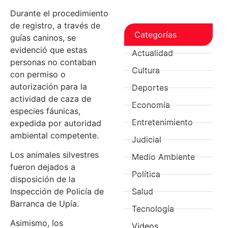
Durante el procedimiento
de registro, a través de
Categorías
guías caninos, se
evidenció que estas
Actualidad
personas no contaban
Cultura
con permiso o
autorización para la
Deportes
actividad de caza de
Economía
especies fáunicas,
Entretenimiento
expedida por autoridad
ambiental competente.
Judicial
Los animales silvestres
Medio Ambiente
fueron dejados a
Política
disposición de la
Inspección de Policía de
Salud
Barranca de Upía.
Tecnología
Asimismo, los
Videos