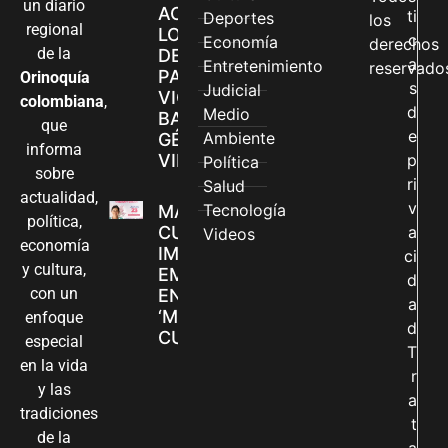
un diario
ACCEDEN A
ti
Deportes
los
regional
LOS CANALES
c
Economía
derechos
de la
DE ATENCIÓN
a
Entretenimiento
reservado
PARA
Orinoquía
s
Judicial
VIOLENCIAS
colombiana
,
d
Medio
BASADAS EN
que
e
Ambiente
GÉNERO EN
informa
VILLAVICENCIO
p
Política
sobre
ri
Salud
actualidad,
v
Tecnología
MADRES
política,
CUIDADORAS
a
Videos
economía
IMPULSAN SUS
ci
y cultura,
EMPRENDIMIENTOS
d
con un
EN LA FERIA
a
‘MANOS QUE
enfoque
d
CUIDAN Y CREAN’
especial
T
en la vida
r
y las
a
tradiciones
t
de la