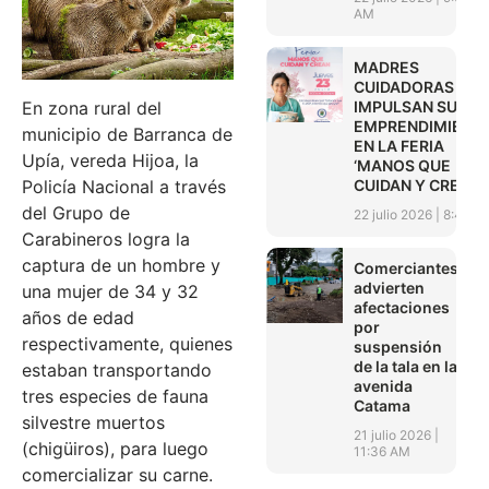
AM
MADRES
CUIDADORAS
IMPULSAN SUS
En zona rural del
EMPRENDIMIENT
municipio de Barranca de
EN LA FERIA
Upía, vereda Hijoa, la
‘MANOS QUE
CUIDAN Y CREAN’
Policía Nacional a través
del Grupo de
22 julio 2026
8:45 A
Carabineros logra la
captura de un hombre y
Comerciantes
advierten
una mujer de 34 y 32
afectaciones
años de edad
por
respectivamente, quienes
suspensión
de la tala en la
estaban transportando
avenida
tres especies de fauna
Catama
silvestre muertos
21 julio 2026
(chigüiros), para luego
11:36 AM
comercializar su carne.