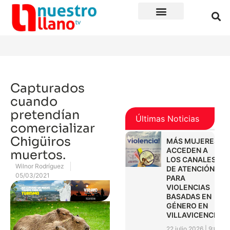
Capturados
cuando
pretendían
Últimas Noticias
comercializar
Chigüiros
MÁS MUJERES
ACCEDEN A
muertos.
LOS CANALES
Wilnor Rodríguez
DE ATENCIÓN
05/03/2021
PARA
VIOLENCIAS
BASADAS EN
GÉNERO EN
VILLAVICENCIO
22 julio 2026
9:01