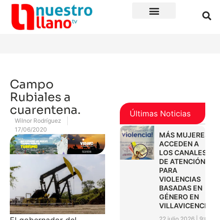
Campo
Rubiales a
cuarentena.
Últimas Noticias
Wilnor Rodríguez
17/06/2020
MÁS MUJERES
ACCEDEN A
LOS CANALES
DE ATENCIÓN
PARA
VIOLENCIAS
BASADAS EN
GÉNERO EN
VILLAVICENCIO
El gobernador del
22 julio 2026
9:01