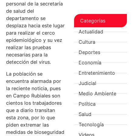
personal de la secretaría
de salud del
departamento se
Categorías
desplaza hacia este lugar
Actualidad
para realizar el cerco
epidemiológico y su vez
Cultura
realizar las pruebas
Deportes
necesarias para la
detección del virus.
Economía
Entretenimiento
La población se
encuentra alarmada por
Judicial
la reciente noticia, pues
Medio Ambiente
en Campo Rubiales son
cientos los trabajadores
Política
que a diario transitan
Salud
esta zona, por lo que
Tecnología
piden extremar las
medidas de bioseguridad
Videos