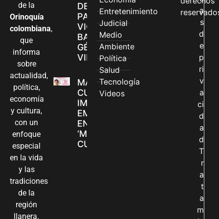
derechos
de la
DE ATENCIÓN
a
Entretenimiento
reservado
PARA
Orinoquía
s
Judicial
VIOLENCIAS
colombiana
,
d
Medio
BASADAS EN
que
e
Ambiente
GÉNERO EN
informa
VILLAVICENCIO
p
Política
sobre
ri
Salud
actualidad,
v
Tecnología
MADRES
política,
CUIDADORAS
a
Videos
economía
IMPULSAN SUS
ci
y cultura,
EMPRENDIMIENTOS
d
con un
EN LA FERIA
a
‘MANOS QUE
enfoque
d
CUIDAN Y CREAN’
especial
T
en la vida
r
y las
a
tradiciones
t
de la
a
región
m
llanera.