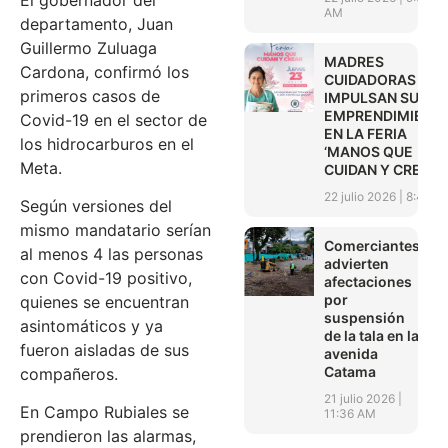
AM
departamento, Juan
Guillermo Zuluaga
MADRES
Cardona, confirmó los
CUIDADORAS
primeros casos de
IMPULSAN SUS
EMPRENDIMIENT
Covid-19 en el sector de
EN LA FERIA
los hidrocarburos en el
‘MANOS QUE
Meta.
CUIDAN Y CREAN’
22 julio 2026
8:45 A
Según versiones del
mismo mandatario serían
Comerciantes
al menos 4 las personas
advierten
con Covid-19 positivo,
afectaciones
por
quienes se encuentran
suspensión
asintomáticos y ya
de la tala en la
fueron aisladas de sus
avenida
Catama
compañeros.
21 julio 2026
En Campo Rubiales se
11:36 AM
prendieron las alarmas,