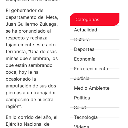
El gobernador del
departamento del Meta,
Categorías
Juan Guillermo Zuluaga,
Actualidad
se ha pronunciado al
respecto y rechaza
Cultura
tajantemente este acto
Deportes
terrorista, “Una de esas
minas que siembran, los
Economía
que están sembrando
Entretenimiento
coca, hoy le ha
Judicial
ocasionado la
amputación de sus dos
Medio Ambiente
piernas a un trabajador
Política
campesino de nuestra
región”.
Salud
Tecnología
En lo corrido del año, el
Ejército Nacional de
Videos