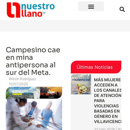
Campesino cae
en mina
antipersona al
Últimas Noticias
sur del Meta.
Wilnor Rodríguez
MÁS MUJERES
10/07/2020
ACCEDEN A
LOS CANALES
DE ATENCIÓN
PARA
VIOLENCIAS
BASADAS EN
GÉNERO EN
VILLAVICENCIO
22 julio 2026
9:01