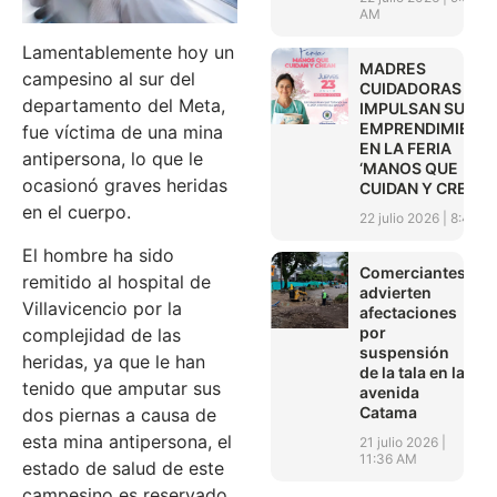
AM
Lamentablemente hoy un
MADRES
campesino al sur del
CUIDADORAS
departamento del Meta,
IMPULSAN SUS
EMPRENDIMIENT
fue víctima de una mina
EN LA FERIA
antipersona, lo que le
‘MANOS QUE
ocasionó graves heridas
CUIDAN Y CREAN’
en el cuerpo.
22 julio 2026
8:45 A
El hombre ha sido
Comerciantes
remitido al hospital de
advierten
Villavicencio por la
afectaciones
por
complejidad de las
suspensión
heridas, ya que le han
de la tala en la
tenido que amputar sus
avenida
Catama
dos piernas a causa de
esta mina antipersona, el
21 julio 2026
11:36 AM
estado de salud de este
campesino es reservado.