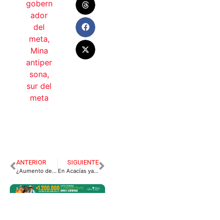
gobern
ador
del
meta
,
Mina
antiper
sona
,
sur del
meta
ANTERIOR
SIGUIENTE
¿Aumento de cifras de contagio por día sin Iva?
En Acacías ya alistan protocolos para reapertura del sector del entretenimiento.