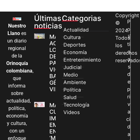
Copyright
Últimas
Categorias
P
©
noticias
Nuestro
o
Actualidad
2024.
Llano
es
MÁS MUJERES
lí
Cultura
Todos
un diario
ACCEDEN A
ti
Deportes
los
regional
LOS CANALES
c
Economía
derechos
de la
DE ATENCIÓN
a
Entretenimiento
reservado
PARA
Orinoquía
s
Judicial
VIOLENCIAS
colombiana
,
d
Medio
BASADAS EN
que
e
Ambiente
GÉNERO EN
informa
VILLAVICENCIO
p
Política
sobre
ri
Salud
actualidad,
v
Tecnología
MADRES
política,
CUIDADORAS
a
Videos
economía
IMPULSAN SUS
ci
y cultura,
EMPRENDIMIENTOS
d
con un
EN LA FERIA
a
‘MANOS QUE
enfoque