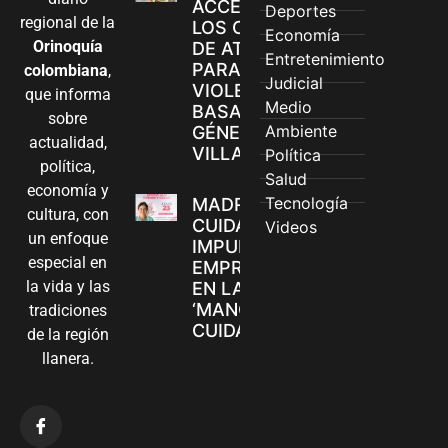
ACCEDEN A
Deportes
regional de la
LOS CANALES
Economía
Orinoquía
DE ATENCIÓN
Entretenimiento
PARA
colombiana
,
Judicial
VIOLENCIAS
que informa
Medio
BASADAS EN
sobre
Ambiente
GÉNERO EN
actualidad,
VILLAVICENCIO
Política
política,
Salud
economía y
Tecnología
MADRES
cultura, con
CUIDADORAS
Videos
un enfoque
IMPULSAN SUS
especial en
EMPRENDIMIENTOS
la vida y las
EN LA FERIA
‘MANOS QUE
tradiciones
CUIDAN Y CREAN’
de la región
llanera.