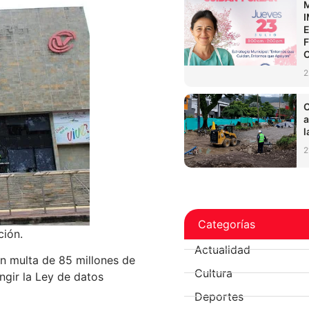
2
C
a
l
2
Categorías
ción.
Actualidad
n multa de 85 millones de
Cultura
ngir la Ley de datos
Deportes