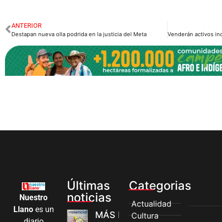
ANTERIOR
Destapan nueva olla podrida en la justicia del Meta
Últimas
Categorias
noticias
Nuestro
Actualidad
Llano
es un
MÁS MUJERES
Cultura
diario