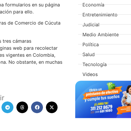
Economía
aba formularios en su página
ción para ello.
Entretenimiento
aras de Comercio de Cúcuta
Judicial
Medio Ambiente
s tres cámaras
Política
áginas web para recolectar
Salud
yes vigentes en Colombia,
ona. No obstante, en muchas
Tecnología
Videos
ir