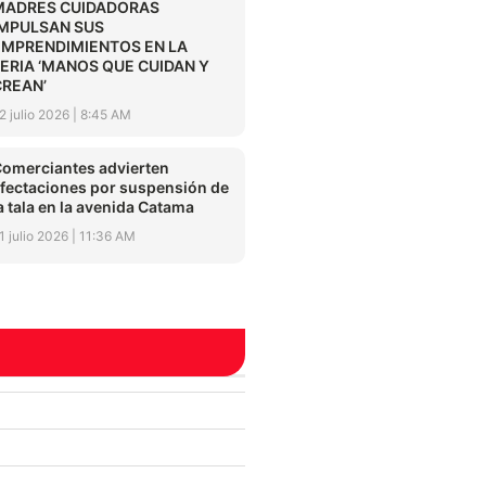
MADRES CUIDADORAS
IMPULSAN SUS
EMPRENDIMIENTOS EN LA
FERIA ‘MANOS QUE CUIDAN Y
CREAN’
2 julio 2026
8:45 AM
omerciantes advierten
fectaciones por suspensión de
a tala en la avenida Catama
1 julio 2026
11:36 AM