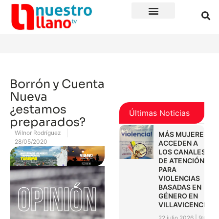
Borrón y Cuenta
Nueva
¿estamos
Últimas Noticias
preparados?
Wilnor Rodríguez
MÁS MUJERES
28/05/2020
ACCEDEN A
LOS CANALES
DE ATENCIÓN
PARA
VIOLENCIAS
BASADAS EN
GÉNERO EN
VILLAVICENCIO
22 julio 2026
9:01