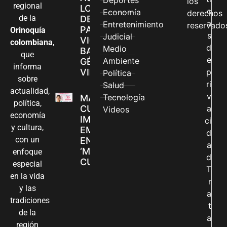
Deportes
los
regional
LOS CANALES
c
Economía
derechos
de la
DE ATENCIÓN
a
Entretenimiento
reservado
PARA
Orinoquía
s
Judicial
VIOLENCIAS
colombiana
,
d
Medio
BASADAS EN
que
e
Ambiente
GÉNERO EN
informa
VILLAVICENCIO
p
Política
sobre
ri
Salud
actualidad,
v
Tecnología
MADRES
política,
CUIDADORAS
a
Videos
economía
IMPULSAN SUS
ci
y cultura,
EMPRENDIMIENTOS
d
con un
EN LA FERIA
a
‘MANOS QUE
enfoque
d
CUIDAN Y CREAN’
especial
T
en la vida
r
y las
a
tradiciones
t
de la
a
región