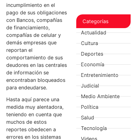
incumplimiento en el
pago de sus obligaciones
con Bancos, compañías
Categorías
de financiamiento,
Actualidad
compañías de celular y
demás empresas que
Cultura
reportan el
Deportes
comportamiento de sus
Economía
deudores en las centrales
de información se
Entretenimiento
encontraban bloqueados
Judicial
para endeudarse.
Medio Ambiente
Hasta aquí parece una
Política
medida muy alentadora,
teniendo en cuenta que
Salud
muchos de estos
Tecnología
reportes obedecen a
errores en los sistemas
Videos