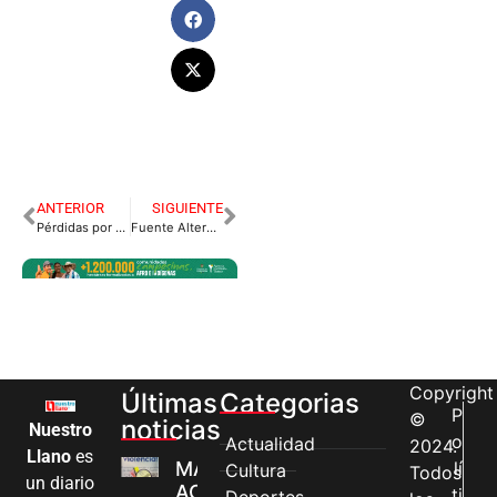
ANTERIOR
SIGUIENTE
Pérdidas por 1.200 millones de pesos en Terminal de Transporte
Fuente Alterna de Captación de Agua es una Realidad
Copyright
Últimas
Categorias
P
©
noticias
Nuestro
o
Actualidad
2024.
Llano
es
MÁS MUJERES
lí
Cultura
Todos
un diario
ACCEDEN A
ti