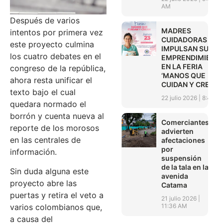
AM
Después de varios
MADRES
intentos por primera vez
CUIDADORAS
este proyecto culmina
IMPULSAN SUS
los cuatro debates en el
EMPRENDIMIENT
EN LA FERIA
congreso de la república,
‘MANOS QUE
ahora resta unificar el
CUIDAN Y CREAN’
texto bajo el cual
22 julio 2026
8:45 A
quedara normado el
borrón y cuenta nueva al
Comerciantes
reporte de los morosos
advierten
en las centrales de
afectaciones
por
información.
suspensión
de la tala en la
Sin duda alguna este
avenida
proyecto abre las
Catama
puertas y retira el veto a
21 julio 2026
11:36 AM
varios colombianos que,
a causa del