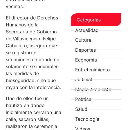
vecinos.
El director de Derechos
Categorías
Humanos de la
Actualidad
Secretaría de Gobierno
de Villavicencio, Felipe
Cultura
Caballero, aseguró que
Deportes
se registraron
situaciones en donde no
Economía
solamente se incumplen
Entretenimiento
las medidas de
Judicial
bioseguridad, sino que
rayan con la intolerancia.
Medio Ambiente
Uno de ellos fue un
Política
bautizo en donde
Salud
inicialmente cerraron una
Tecnología
calle, sacaron sillas,
realizaron la ceremonia
Videos