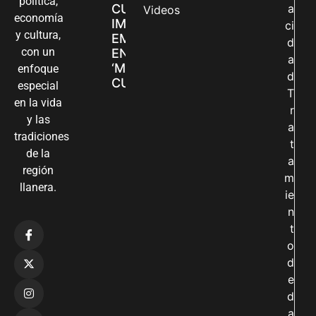
política,
CUIDADORAS
a
Videos
economía
IMPULSAN SUS
ci
y cultura,
EMPRENDIMIENTOS
d
con un
EN LA FERIA
a
‘MANOS QUE
enfoque
d
CUIDAN Y CREAN’
especial
T
en la vida
r
y las
a
tradiciones
t
de la
a
región
m
llanera.
ie
n
t
o
d
e
d
a