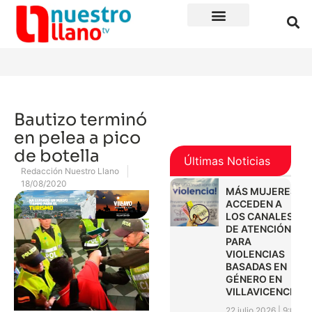
Bautizo terminó
en pelea a pico
de botella
Últimas Noticias
Redacción Nuestro Llano
18/08/2020
MÁS MUJERES
ACCEDEN A
LOS CANALES
DE ATENCIÓN
PARA
VIOLENCIAS
BASADAS EN
GÉNERO EN
VILLAVICENCIO
22 julio 2026
9:01