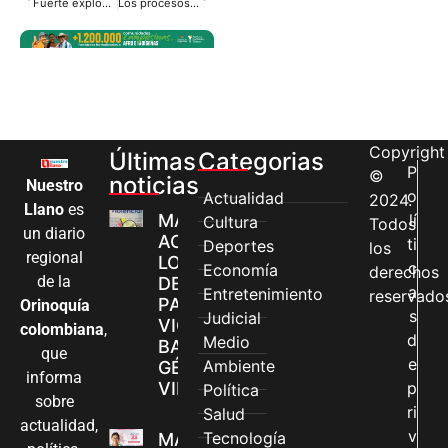
Fuerte explosión dejó gravemente heridos a 2 soldados en Guaviare
Los procesos coactivos son cosa del pasado
Copyright
Últimas
Categorias
P
©
noticias
Nuestro
o
Actualidad
2024.
Llano
es
MÁS MUJERES
lí
Cultura
Todos
un diario
ACCEDEN A
ti
Deportes
los
regional
LOS CANALES
c
Economía
derechos
de la
DE ATENCIÓN
a
Entretenimiento
reservado
PARA
Orinoquía
s
Judicial
VIOLENCIAS
colombiana
,
d
Medio
BASADAS EN
que
e
Ambiente
GÉNERO EN
informa
VILLAVICENCIO
p
Política
sobre
ri
Salud
actualidad,
v
Tecnología
MADRES