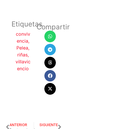
Etiquetas
Compartir
conviv
encia
,
Pelea
,
riñas
,
villavic
encio
ANTERIOR
SIGUIENTE