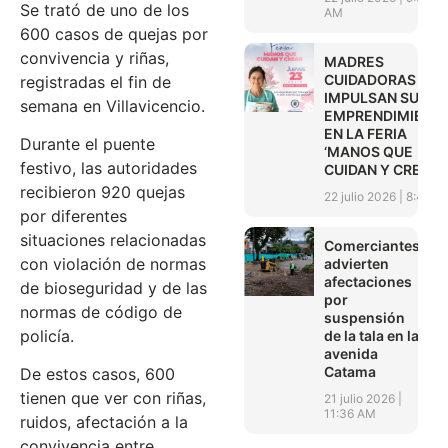
Se trató de uno de los
AM
600 casos de quejas por
convivencia y riñas,
MADRES
CUIDADORAS
registradas el fin de
IMPULSAN SUS
semana en Villavicencio.
EMPRENDIMIENT
EN LA FERIA
Durante el puente
‘MANOS QUE
festivo, las autoridades
CUIDAN Y CREAN’
recibieron 920 quejas
22 julio 2026
8:45 A
por diferentes
situaciones relacionadas
Comerciantes
con violación de normas
advierten
afectaciones
de bioseguridad y de las
por
normas de código de
suspensión
policía.
de la tala en la
avenida
Catama
De estos casos, 600
tienen que ver con riñas,
21 julio 2026
11:36 AM
ruidos, afectación a la
convivencia entre