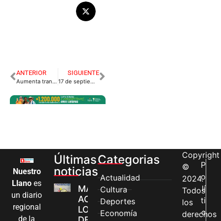
ANTERIOR
SIGUIENTE
Aumenta transporte pirata durante la pandemia
17 de septiembre sería el pico de la pandemia en Villavicencio – INS.
Copyright
Últimas
Categorias
P
©
noticias
Nuestro
o
Actualidad
2024.
Llano
es
MÁS MUJERES
lí
Cultura
Todos
un diario
ACCEDEN A
ti
Deportes
los
regional
LOS CANALES
c
Economía
derechos
de la
DE ATENCIÓN