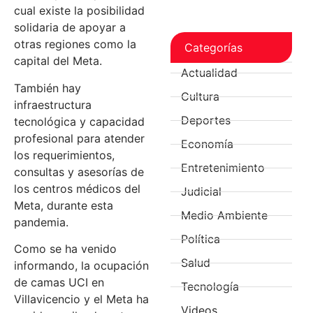
cual existe la posibilidad
solidaria de apoyar a
otras regiones como la
Categorías
capital del Meta.
Actualidad
También hay
Cultura
infraestructura
Deportes
tecnológica y capacidad
profesional para atender
Economía
los requerimientos,
Entretenimiento
consultas y asesorías de
los centros médicos del
Judicial
Meta, durante esta
Medio Ambiente
pandemia.
Política
Como se ha venido
Salud
informando, la ocupación
de camas UCI en
Tecnología
Villavicencio y el Meta ha
Videos