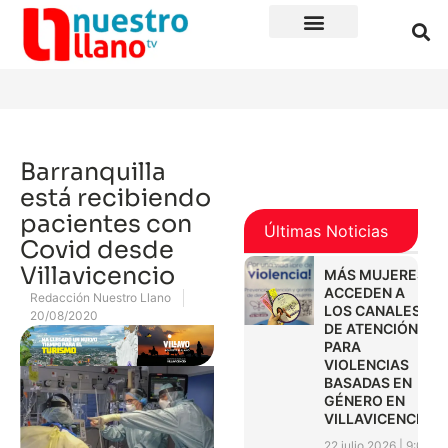
Barranquilla
está recibiendo
pacientes con
Últimas Noticias
Covid desde
Villavicencio
MÁS MUJERES
ACCEDEN A
Redacción Nuestro Llano
LOS CANALES
20/08/2020
DE ATENCIÓN
PARA
VIOLENCIAS
BASADAS EN
GÉNERO EN
VILLAVICENCIO
22 julio 2026
9:01