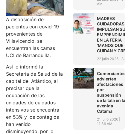
AM
MADRES
A disposición de
CUIDADORAS
pacientes con covid-19
IMPULSAN SUS
provenientes de
EMPRENDIMIENT
EN LA FERIA
Villavicencio, se
‘MANOS QUE
encuentran las camas
CUIDAN Y CREAN’
UCI de Barranquilla.
22 julio 2026
8:45 A
Así lo informó la
Comerciantes
Secretaría de Salud de la
advierten
capital del Atlántico, al
afectaciones
precisar que la
por
suspensión
ocupación de las
de la tala en la
unidades de cuidados
avenida
intensivos se encuentra
Catama
en 53% y los contagios
21 julio 2026
han venido
11:36 AM
disminuyendo, por lo