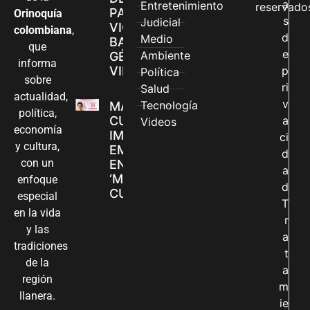
a
Entretenimiento
reservado
PARA
Orinoquía
s
Judicial
VIOLENCIAS
colombiana
,
d
Medio
BASADAS EN
que
e
Ambiente
GÉNERO EN
informa
VILLAVICENCIO
p
Política
sobre
ri
Salud
actualidad,
v
Tecnología
MADRES
política,
CUIDADORAS
a
Videos
economía
IMPULSAN SUS
ci
y cultura,
EMPRENDIMIENTOS
d
con un
EN LA FERIA
a
‘MANOS QUE
enfoque
d
CUIDAN Y CREAN’
especial
T
en la vida
r
y las
a
tradiciones
t
de la
a
región
m
llanera.
ie