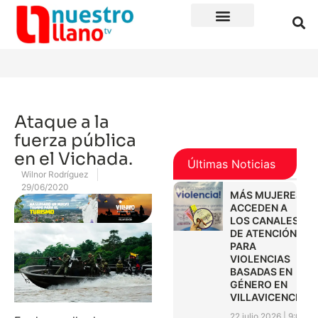
Ataque a la
fuerza pública
en el Vichada.
Últimas Noticias
Wilnor Rodríguez
29/06/2020
MÁS MUJERES
ACCEDEN A
LOS CANALES
DE ATENCIÓN
PARA
VIOLENCIAS
BASADAS EN
GÉNERO EN
VILLAVICENCIO
22 julio 2026
9:01