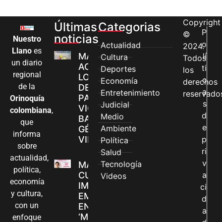
Copyright
Últimas
Categorias
P
©
noticias
Nuestro
o
Actualidad
2024.
Llano
es
MÁS MUJERES
lí
Cultura
Todos
un diario
ACCEDEN A
ti
Deportes
los
regional
LOS CANALES
c
Economía
derechos
de la
DE ATENCIÓN
a
Entretenimiento
reservado
PARA
Orinoquía
s
Judicial
VIOLENCIAS
colombiana
,
d
Medio
BASADAS EN
que
e
Ambiente
GÉNERO EN
informa
VILLAVICENCIO
p
Política
sobre
ri
Salud
actualidad,
v
Tecnología
MADRES
política,
CUIDADORAS
a
Videos
economía
IMPULSAN SUS
ci
y cultura,
EMPRENDIMIENTOS
d
con un
EN LA FERIA
a
‘MANOS QUE
enfoque