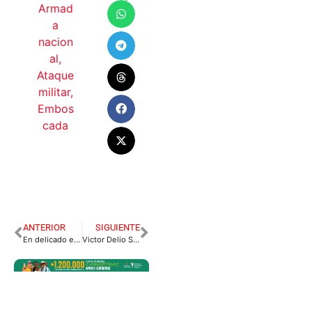
Armad
a
nacion
al
,
Ataque
militar
,
Embos
cada
ANTERIOR
SIGUIENTE
En delicado estado de salud continúa mujer que fue abusada sexualmente en zona rural de Restrepo.
Victor Delio Sánchez Seria el Nuevo Presidente Ejecutivo de la Cámara de Comercio de Villavicencio