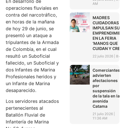
En desarrollo de
AM
operaciones fluviales en
contra del narcotráfico,
MADRES
en horas de la mañana
CUIDADORAS
IMPULSAN SUS
de hoy 29 de junio, se
EMPRENDIMIENT
presentó un ataque a
EN LA FERIA
tripulantes de la Armada
‘MANOS QUE
CUIDAN Y CREAN’
de Colombia, en el cual
resultó un Suboficial
22 julio 2026
8:45 A
fallecido, un Suboficial y
dos Infantes de Marina
Comerciantes
advierten
Profesionales heridos y
afectaciones
un Infante de Marina
por
desaparecido.
suspensión
de la tala en la
Los servidores atacados
avenida
Catama
pertenecientes al
21 julio 2026
Batallón Fluvial de
11:36 AM
Infantería de Marina