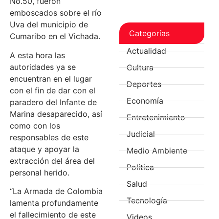
No.50, fueron
emboscados sobre el río
Uva del municipio de
Categorías
Cumaribo en el Vichada.
Actualidad
A esta hora las
autoridades ya se
Cultura
encuentran en el lugar
Deportes
con el fin de dar con el
Economía
paradero del Infante de
Marina desaparecido, así
Entretenimiento
como con los
Judicial
responsables de este
ataque y apoyar la
Medio Ambiente
extracción del área del
Política
personal herido.
Salud
“La Armada de Colombia
Tecnología
lamenta profundamente
el fallecimiento de este
Videos