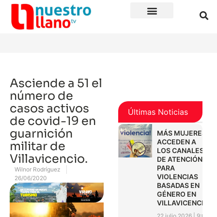
Asciende a 51 el
número de
casos activos
Últimas Noticias
de covid-19 en
guarnición
MÁS MUJERES
ACCEDEN A
militar de
LOS CANALES
Villavicencio.
DE ATENCIÓN
PARA
Wilnor Rodríguez
VIOLENCIAS
26/06/2020
BASADAS EN
GÉNERO EN
VILLAVICENCIO
22 julio 2026
9:01