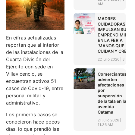
AM
MADRES
CUIDADORAS
IMPULSAN SUS
EMPRENDIMIENT
En cifras actualizadas
EN LA FERIA
reportan que al interior
‘MANOS QUE
CUIDAN Y CREAN’
de las instalaciones de la
Cuarta División del
22 julio 2026
8:45 A
Ejército con sede en
Villavicencio, se
Comerciantes
advierten
encuentran activos 51
afectaciones
casos de Covid-19, entre
por
personal militar y
suspensión
de la tala en la
administrativo.
avenida
Catama
Los primeros casos se
21 julio 2026
conocieron hace pocos
11:36 AM
días, lo que prendió las