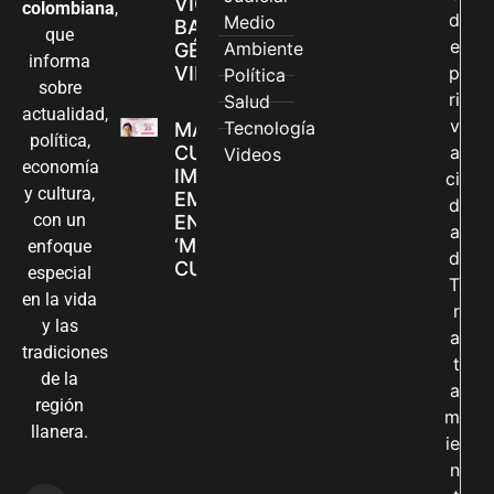
VIOLENCIAS
colombiana
,
d
Medio
BASADAS EN
que
e
Ambiente
GÉNERO EN
informa
VILLAVICENCIO
p
Política
sobre
ri
Salud
actualidad,
v
Tecnología
MADRES
política,
CUIDADORAS
a
Videos
economía
IMPULSAN SUS
ci
y cultura,
EMPRENDIMIENTOS
d
con un
EN LA FERIA
a
‘MANOS QUE
enfoque
d
CUIDAN Y CREAN’
especial
T
en la vida
r
y las
a
tradiciones
t
de la
a
región
m
llanera.
ie
n