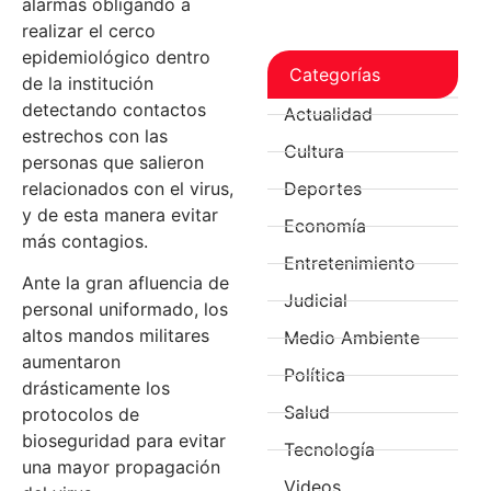
alarmas obligando a
realizar el cerco
epidemiológico dentro
Categorías
de la institución
detectando contactos
Actualidad
estrechos con las
Cultura
personas que salieron
relacionados con el virus,
Deportes
y de esta manera evitar
Economía
más contagios.
Entretenimiento
Ante la gran afluencia de
Judicial
personal uniformado, los
altos mandos militares
Medio Ambiente
aumentaron
Política
drásticamente los
Salud
protocolos de
bioseguridad para evitar
Tecnología
una mayor propagación
Videos