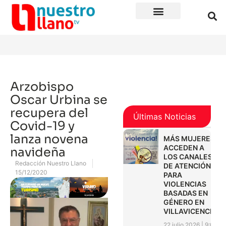
Arzobispo
Oscar Urbina se
recupera del
Últimas Noticias
Covid-19 y
lanza novena
MÁS MUJERES
ACCEDEN A
navideña
LOS CANALES
Redacción Nuestro Llano
DE ATENCIÓN
15/12/2020
PARA
VIOLENCIAS
BASADAS EN
GÉNERO EN
VILLAVICENCIO
22 julio 2026
9:01