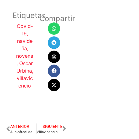
Etiquetas
Compartir
Covid-
19
,
navide
ña
,
novena
,
Oscar
Urbina
,
villavic
encio
ANTERIOR
SIGUIENTE
A la cárcel delincuentes que ya llevaban $230 millones en robos
Villavicencio es el octavo municipio del país con más casos de Covid-19