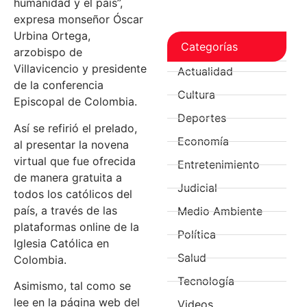
humanidad y el país”,
expresa monseñor Óscar
Urbina Ortega,
Categorías
arzobispo de
Villavicencio y presidente
Actualidad
de la conferencia
Cultura
Episcopal de Colombia.
Deportes
Así se refirió el prelado,
Economía
al presentar la novena
virtual que fue ofrecida
Entretenimiento
de manera gratuita a
Judicial
todos los católicos del
país, a través de las
Medio Ambiente
plataformas online de la
Política
Iglesia Católica en
Salud
Colombia.
Tecnología
Asimismo, tal como se
lee en la página web del
Videos