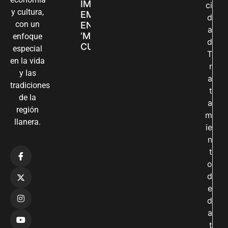
IMPULSAN SUS
ci
y cultura,
EMPRENDIMIENTOS
d
con un
EN LA FERIA
a
‘MANOS QUE
enfoque
d
CUIDAN Y CREAN’
especial
T
en la vida
r
y las
a
tradiciones
t
de la
a
región
m
llanera.
ie
n
t
o
d
e
d
a
t