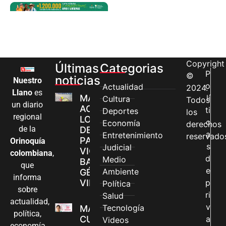
Copyright
Últimas
Categorias
P
©
noticias
Nuestro
o
Actualidad
2024.
Llano
es
MÁS MUJERES
lí
Cultura
Todos
un diario
ACCEDEN A
ti
Deportes
los
regional
LOS CANALES
c
Economía
derechos
de la
DE ATENCIÓN
a
Entretenimiento
reservado
PARA
Orinoquía
s
Judicial
VIOLENCIAS
colombiana
,
d
Medio
BASADAS EN
que
e
Ambiente
GÉNERO EN
informa
VILLAVICENCIO
p
Política
sobre
ri
Salud
actualidad,
v
Tecnología
MADRES
política,
CUIDADORAS
a
Videos
economía