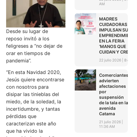
AM
MADRES
CUIDADORAS
IMPULSAN SUS
Desde su lugar de
EMPRENDIMIENT
reposo invitó a los
EN LA FERIA
feligreses a “no dejar de
‘MANOS QUE
CUIDAN Y CREAN’
orar en tiempos de
pandemia”.
22 julio 2026
8:45 A
“En esta Navidad 2020,
Comerciantes
Jesús quiere encontrarse
advierten
afectaciones
con nosotros para
por
disipar las tinieblas del
suspensión
miedo, de la soledad, la
de la tala en la
avenida
incertidumbre, y tantas
Catama
pérdidas que
21 julio 2026
caracterizan este año
11:36 AM
que ha vivido la