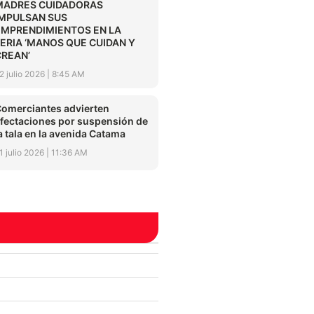
MADRES CUIDADORAS
IMPULSAN SUS
EMPRENDIMIENTOS EN LA
FERIA ‘MANOS QUE CUIDAN Y
CREAN’
2 julio 2026
8:45 AM
omerciantes advierten
fectaciones por suspensión de
a tala en la avenida Catama
1 julio 2026
11:36 AM