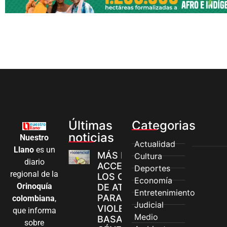
Últimas
Categorias
noticias
Nuestro
Actualidad
Llano
es un
MÁS MUJERES
Cultura
diario
ACCEDEN A
Deportes
regional de la
LOS CANALES
Economía
Orinoquía
DE ATENCIÓN
Entretenimiento
PARA
colombiana
,
Judicial
VIOLENCIAS
que informa
Medio
BASADAS EN
sobre