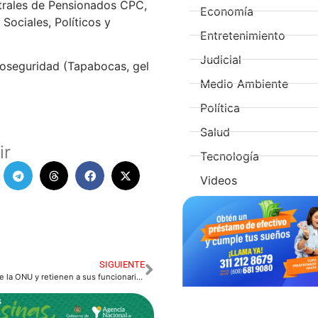
trales de Pensionados CPC,
Economía
ociales, Políticos y
Entretenimiento
Judicial
ioseguridad (Tapabocas, gel
Medio Ambiente
Política
Salud
ir
Tecnología
Videos
SIGUIENTE
Incineran vehículo de la ONU y retienen a sus funcionarios.