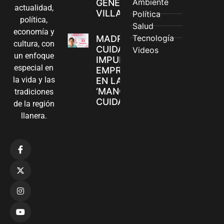
Ambiente
GÉNERO EN
actualidad,
VILLAVICENCIO
Política
política,
Salud
economía y
Tecnología
MADRES
cultura, con
CUIDADORAS
Videos
un enfoque
IMPULSAN SUS
especial en
EMPRENDIMIENTOS
la vida y las
EN LA FERIA
‘MANOS QUE
tradiciones
CUIDAN Y CREAN’
de la región
llanera.