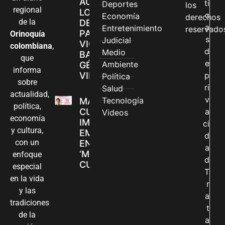
ACCEDEN A
ti
Deportes
los
regional
LOS CANALES
c
Economía
derechos
de la
DE ATENCIÓN
a
Entretenimiento
reservado
PARA
Orinoquía
s
Judicial
VIOLENCIAS
colombiana
,
d
Medio
BASADAS EN
que
e
Ambiente
GÉNERO EN
informa
VILLAVICENCIO
p
Política
sobre
ri
Salud
actualidad,
v
Tecnología
MADRES
política,
CUIDADORAS
a
Videos
economía
IMPULSAN SUS
ci
y cultura,
EMPRENDIMIENTOS
d
con un
EN LA FERIA
a
‘MANOS QUE
enfoque
d
CUIDAN Y CREAN’
especial
T
en la vida
r
y las
a
tradiciones
t
de la
a