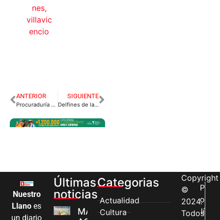
nes
,
villavic
encio
ANTERIOR
SIGUIENTE
Procuraduría suspende millonario contrato en Hospital de Villavicencio
Delfines de la Orinoquia recibirán salvavidas en 2021
Copyright
Últimas
Categorias
P
©
noticias
Nuestro
o
Actualidad
2024.
Llano
es
MÁS MUJERES
lí
Cultura
Todos
un diario