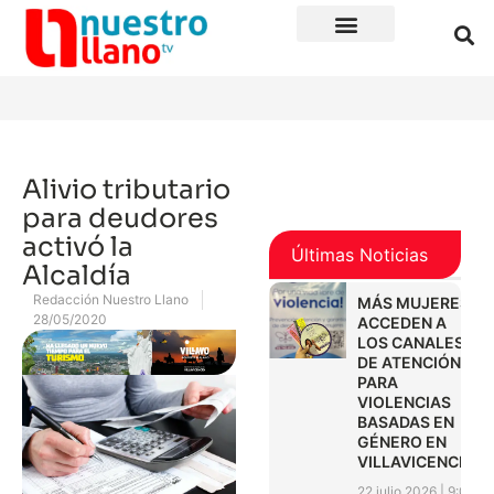
Alivio tributario
para deudores
activó la
Últimas Noticias
Alcaldía
Redacción Nuestro Llano
MÁS MUJERES
28/05/2020
ACCEDEN A
LOS CANALES
DE ATENCIÓN
PARA
VIOLENCIAS
BASADAS EN
GÉNERO EN
VILLAVICENCIO
22 julio 2026
9:01