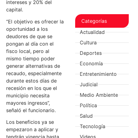
intereses y 20% del
capital.
Categorías
“El objetivo es ofrecer la
oportunidad a los
Actualidad
deudores de que se
Cultura
pongan al día con el
fisco local, pero al
Deportes
mismo tiempo poder
Economía
generar alternativas de
recaudo, especialmente
Entretenimiento
durante estos días de
Judicial
recesión en los que el
Medio Ambiente
municipio necesita
mayores ingresos”,
Política
señaló el funcionario.
Salud
Los beneficios ya se
Tecnología
empezaron a aplicar y
tendrán vigencia hasta
Videos