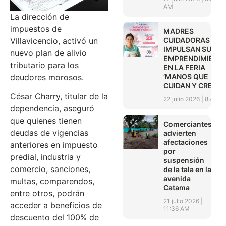
AM
La dirección de
impuestos de
MADRES
CUIDADORAS
Villavicencio, activó un
IMPULSAN SUS
nuevo plan de alivio
EMPRENDIMIENT
tributario para los
EN LA FERIA
‘MANOS QUE
deudores morosos.
CUIDAN Y CREAN’
César Charry, titular de la
22 julio 2026
8:45 A
dependencia, aseguró
que quienes tienen
Comerciantes
deudas de vigencias
advierten
afectaciones
anteriores en impuesto
por
predial, industria y
suspensión
comercio, sanciones,
de la tala en la
avenida
multas, comparendos,
Catama
entre otros, podrán
21 julio 2026
acceder a beneficios de
11:36 AM
descuento del 100% de