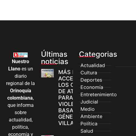
Últimas
Categorias
noticias
Nuestro
Actualidad
Llano
es un
MÁS MUJERES
Cultura
diario
ACCEDEN A
Deportes
regional de la
LOS CANALES
Economía
Orinoquía
DE ATENCIÓN
Entretenimiento
PARA
colombiana
,
Judicial
VIOLENCIAS
que informa
Medio
BASADAS EN
sobre
Ambiente
GÉNERO EN
actualidad,
VILLAVICENCIO
Política
política,
Salud
economía y