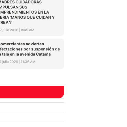
MADRES CUIDADORAS
IMPULSAN SUS
EMPRENDIMIENTOS EN LA
FERIA ‘MANOS QUE CUIDAN Y
CREAN’
2 julio 2026
8:45 AM
omerciantes advierten
fectaciones por suspensión de
a tala en la avenida Catama
1 julio 2026
11:36 AM