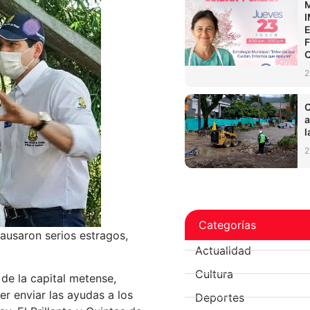
2
C
a
l
2
Categorías
causaron serios estragos,
Actualidad
Cultura
 de la capital metense,
r enviar las ayudas a los
Deportes