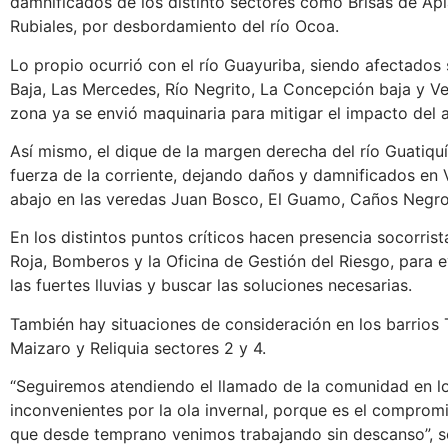
damnificados de los distinto sectores como Brisas de Apia
Rubiales, por desbordamiento del río Ocoa.
Lo propio ocurrió con el río Guayuriba, siendo afectado
Baja, Las Mercedes, Río Negrito, La Concepción baja y V
zona ya se envió maquinaria para mitigar el impacto del a
Así mismo, el dique de la margen derecha del río Guatiquí
fuerza de la corriente, dejando daños y damnificados en 
abajo en las veredas Juan Bosco, El Guamo, Caños Negros
En los distintos puntos críticos hacen presencia socorrist
Roja, Bomberos y la Oficina de Gestión del Riesgo, para 
las fuertes lluvias y buscar las soluciones necesarias.
También hay situaciones de consideración en los barrios
Maizaro y Reliquia sectores 2 y 4.
“Seguiremos atendiendo el llamado de la comunidad en lo
inconvenientes por la ola invernal, porque es el compro
que desde temprano venimos trabajando sin descanso”, s