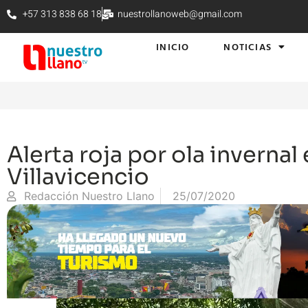
+57 313 838 68 18
nuestrollanoweb@gmail.com
INICIO
NOTICIAS
Alerta roja por ola invernal
Villavicencio
Redacción Nuestro Llano
25/07/2020