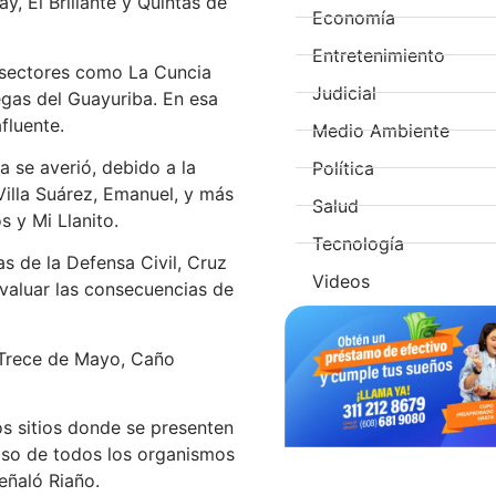
y, El Brillante y Quintas de
Economía
Entretenimiento
s sectores como La Cuncia
Judicial
egas del Guayuriba. En esa
fluente.
Medio Ambiente
a se averió, debido a la
Política
Villa Suárez, Emanuel, y más
Salud
 y Mi Llanito.
Tecnología
as de la Defensa Civil, Cruz
Videos
evaluar las consecuencias de
 Trece de Mayo, Caño
s sitios donde se presenten
miso de todos los organismos
eñaló Riaño.