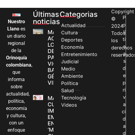
Copyright
Últimas
Categorias
P
©
noticias
Nuestro
o
Actualidad
2024.
Llano
es
MÁS MUJERES
lí
Cultura
Todos
un diario
ACCEDEN A
ti
Deportes
los
regional
LOS CANALES
c
Economía
derechos
de la
DE ATENCIÓN
a
Entretenimiento
reservado
PARA
Orinoquía
s
Judicial
VIOLENCIAS
colombiana
,
d
Medio
BASADAS EN
que
e
Ambiente
GÉNERO EN
informa
VILLAVICENCIO
p
Política
sobre
ri
Salud
actualidad,
v
Tecnología
MADRES
política,
CUIDADORAS
a
Videos
economía
IMPULSAN SUS
ci
y cultura,
EMPRENDIMIENTOS
d
con un
EN LA FERIA
a
‘MANOS QUE
enfoque
d