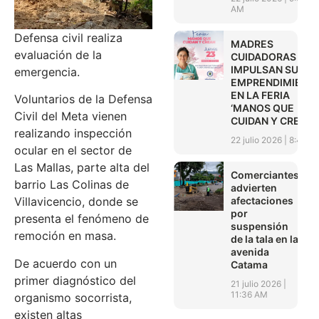
AM
Defensa civil realiza
MADRES
evaluación de la
CUIDADORAS
IMPULSAN SUS
emergencia.
EMPRENDIMIENT
EN LA FERIA
Voluntarios de la Defensa
‘MANOS QUE
Civil del Meta vienen
CUIDAN Y CREAN’
realizando inspección
22 julio 2026
8:45 A
ocular en el sector de
Las Mallas, parte alta del
Comerciantes
barrio Las Colinas de
advierten
afectaciones
Villavicencio, donde se
por
presenta el fenómeno de
suspensión
remoción en masa.
de la tala en la
avenida
De acuerdo con un
Catama
primer diagnóstico del
21 julio 2026
11:36 AM
organismo socorrista,
existen altas