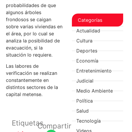
probabilidades de que
algunos árboles
frondosos se caigan
Categorías
sobre varias viviendas en
Actualidad
el área, por lo cual se
analiza la posibilidad de
Cultura
evacuación, si la
Deportes
situación lo requiere.
Economía
Las labores de
Entretenimiento
verificación se realizan
constantemente en
Judicial
distintos sectores de la
Medio Ambiente
capital metense.
Política
Salud
Tecnología
Etiquetas
Compartir
Videos