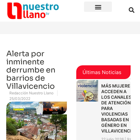
Alerta por
inminente
derrumbe en
Últimas Noticias
barrios de
Villavicencio
MÁS MUJERES
ACCEDEN A
Redacción Nuestro Llano
LOS CANALES
25/03/2022
DE ATENCIÓN
PARA
VIOLENCIAS
BASADAS EN
GÉNERO EN
VILLAVICENCIO
22 julio 2026
9:01