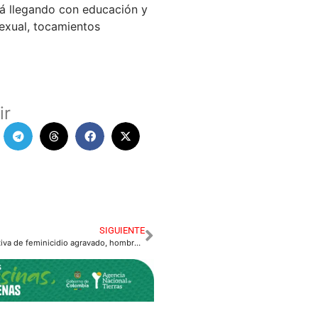
stá llegando con educación y
sexual, tocamientos
ir
SIGUIENTE
A la cárcel por tentativa de feminicidio agravado, hombre que golpeó con martillo a su esposa.