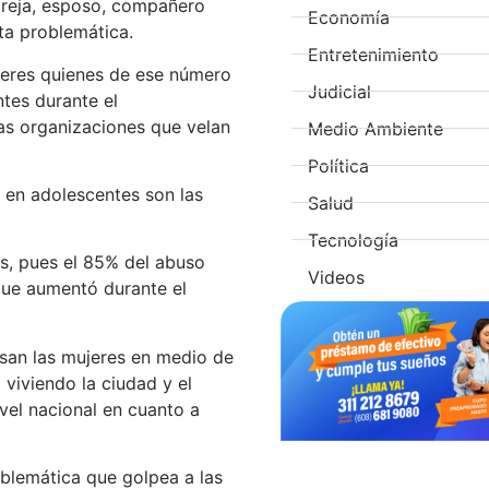
areja, esposo, compañero
Economía
ta problemática.
Entretenimiento
jeres quienes de ese número
Judicial
tes durante el
as organizaciones que velan
Medio Ambiente
Política
en adolescentes son las
Salud
Tecnología
s, pues el 85% del abuso
Videos
 que aumentó durante el
iesan las mujeres en medio de
 viviendo la ciudad y el
el nacional en cuanto a
blemática que golpea a las