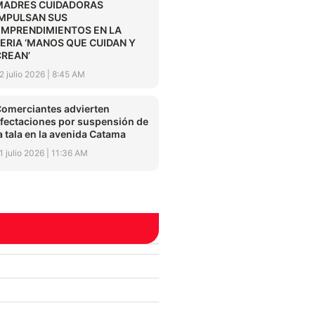
MADRES CUIDADORAS
IMPULSAN SUS
EMPRENDIMIENTOS EN LA
FERIA ‘MANOS QUE CUIDAN Y
CREAN’
2 julio 2026
8:45 AM
omerciantes advierten
fectaciones por suspensión de
a tala en la avenida Catama
1 julio 2026
11:36 AM