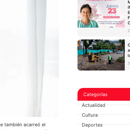
2
C
a
l
2
Categorías
Actualidad
Cultura
ue también acarreó el
Deportes