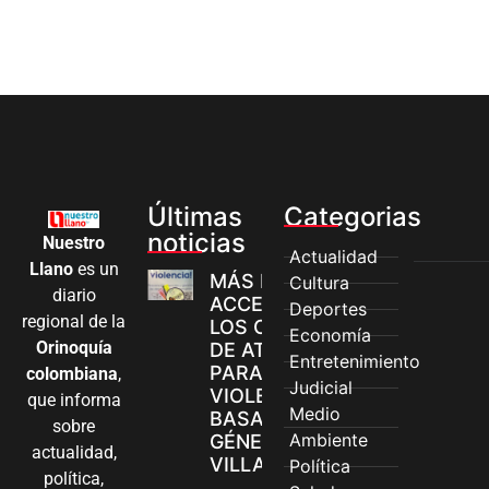
Últimas
Categorias
noticias
Nuestro
Actualidad
Llano
es un
MÁS MUJERES
Cultura
diario
ACCEDEN A
Deportes
regional de la
LOS CANALES
Economía
Orinoquía
DE ATENCIÓN
Entretenimiento
PARA
colombiana
,
Judicial
VIOLENCIAS
que informa
Medio
BASADAS EN
sobre
Ambiente
GÉNERO EN
actualidad,
VILLAVICENCIO
Política
política,