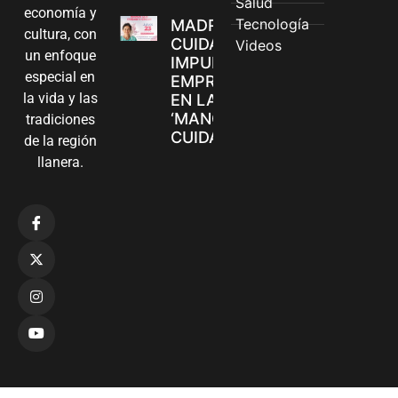
Salud
economía y
Tecnología
MADRES
cultura, con
CUIDADORAS
Videos
un enfoque
IMPULSAN SUS
especial en
EMPRENDIMIENTOS
la vida y las
EN LA FERIA
‘MANOS QUE
tradiciones
CUIDAN Y CREAN’
de la región
llanera.