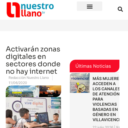
Activarán zonas
digitales en
sectores donde
Últimas Noticias
no hay internet
Redacción Nuestro Llano
MÁS MUJERES
11/06/2020
ACCEDEN A
LOS CANALES
DE ATENCIÓN
PARA
VIOLENCIAS
BASADAS EN
GÉNERO EN
VILLAVICENCIO
22 julio 2026
9:01