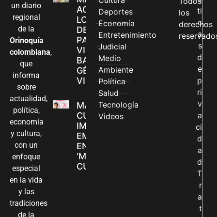
Cultura
Todos
un diario
ACCEDEN A
ti
Deportes
los
regional
LOS CANALES
c
Economía
derechos
de la
DE ATENCIÓN
a
Entretenimiento
reservado
PARA
Orinoquía
s
Judicial
VIOLENCIAS
colombiana
,
d
Medio
BASADAS EN
que
e
Ambiente
GÉNERO EN
informa
VILLAVICENCIO
p
Política
sobre
ri
Salud
actualidad,
v
Tecnología
MADRES
política,
CUIDADORAS
a
Videos
economía
IMPULSAN SUS
ci
y cultura,
EMPRENDIMIENTOS
d
con un
EN LA FERIA
a
‘MANOS QUE
enfoque
d
CUIDAN Y CREAN’
especial
T
en la vida
r
y las
a
tradiciones
t
de la