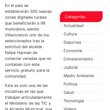
En el país se
establecerán 300 nuevas
Categorías
zonas digitales rurales
que beneficiarán a 98
Actualidad
municipios, siendo
Cultura
Villavicencio uno de los
seleccionados tras la
Deportes
solicitud del alcalde
Economía
Felipe Harman de
conectar veredas que no
Entretenimiento
contaban con este
Judicial
servicio gratuito para la
Medio Ambiente
comunidad.
Política
Esta es solo una de las
iniciativas en las que
Salud
trabajan articuladamente
Tecnología
el Ministerio de las TIC y
Videos
la Alcaldía Municipal, que