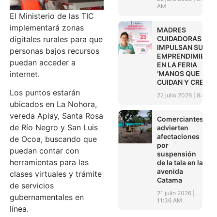
AM
El Ministerio de las TIC
implementará zonas
MADRES
CUIDADORAS
digitales rurales para que
IMPULSAN SUS
personas bajos recursos
EMPRENDIMIENT
puedan acceder a
EN LA FERIA
‘MANOS QUE
internet.
CUIDAN Y CREAN’
Los puntos estarán
22 julio 2026
8:45 A
ubicados en La Nohora,
vereda Apiay, Santa Rosa
Comerciantes
de Río Negro y San Luis
advierten
afectaciones
de Ocoa, buscando que
por
puedan contar con
suspensión
herramientas para las
de la tala en la
avenida
clases virtuales y trámite
Catama
de servicios
21 julio 2026
gubernamentales en
11:36 AM
línea.