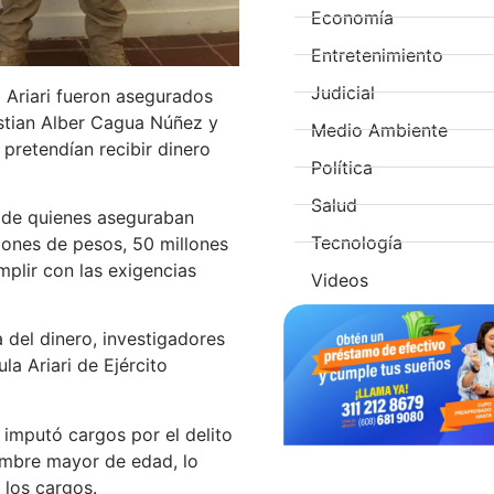
Economía
Entretenimiento
Judicial
a Ariari fueron asegurados
istian Alber Cagua Núñez y
Medio Ambiente
pretendían recibir dinero
Política
Salud
s de quienes aseguraban
Tecnología
llones de pesos, 50 millones
mplir con las exigencias
Videos
 del dinero, investigadores
la Ariari de Ejército
 imputó cargos por el delito
ombre mayor de edad, lo
 los cargos.