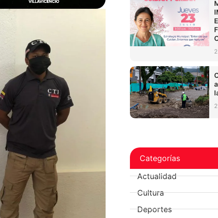
2
C
a
l
2
Categorías
Actualidad
Cultura
Deportes