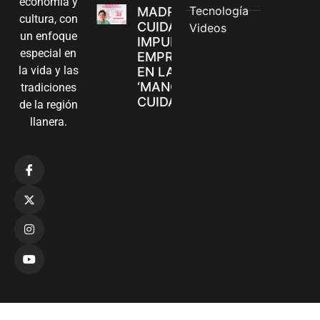
economía y
Tecnología
MADRES
cultura, con
CUIDADORAS
Videos
un enfoque
IMPULSAN SUS
especial en
EMPRENDIMIENTOS
la vida y las
EN LA FERIA
‘MANOS QUE
tradiciones
CUIDAN Y CREAN’
de la región
llanera.