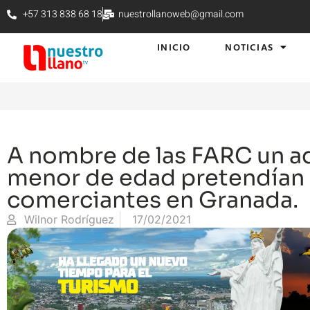
+57 313 838 68 18
nuestrollanoweb@gmail.com
INICIO
NOTICIAS
A nombre de las FARC un ad
menor de edad pretendían 
comerciantes en Granada.
Wilnor Rodríguez
17/02/2021