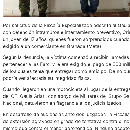
Por solicitud de la Fiscalía Especializada adscrita al Gaul
con detención intramuros e internamiento preventivo, Cr
un joven de 17 años, quienes fueron sorprendidos cuando 
exigido a un comerciante en Granada (Meta).
Según la denuncia, la víctima comenzó a recibir llamada
pertenecer a las Farc, y le era exigido el pago de 300 mi
de los cuales tenía que entregar como anticipo. De no cu
podría ver afectada su integridad física.
Cuando llegaron en una motocicleta al lugar de la entrega
del CTI Gaula Ariari, con apoyo de Militares del Grupo Gau
Nacional, detuvieron en flagrancia a los judicializados.
En desarrollo de audiencias ante dos juzgados, la Fiscalía
de extorsión agravada en grado de tentativa contra el h
mismo que contra el menor aprehendido. Ninguno aceptó