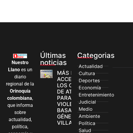
Últimas
Categorias
noticias
Nuestro
Actualidad
Llano
es un
MÁS MUJERES
Cultura
diario
ACCEDEN A
Deportes
regional de la
LOS CANALES
Economía
Orinoquía
DE ATENCIÓN
Entretenimiento
PARA
colombiana
,
Judicial
VIOLENCIAS
que informa
Medio
BASADAS EN
sobre
Ambiente
GÉNERO EN
actualidad,
VILLAVICENCIO
Política
política,
Salud