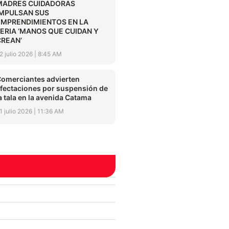
MADRES CUIDADORAS
IMPULSAN SUS
EMPRENDIMIENTOS EN LA
FERIA ‘MANOS QUE CUIDAN Y
CREAN’
2 julio 2026
8:45 AM
omerciantes advierten
fectaciones por suspensión de
a tala en la avenida Catama
1 julio 2026
11:36 AM