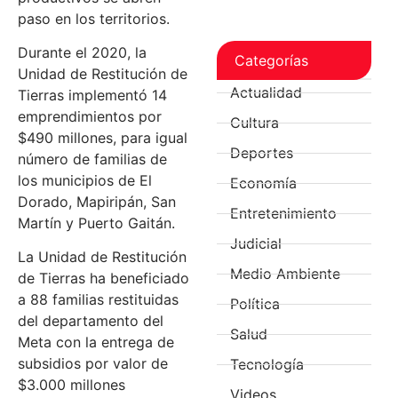
paso en los territorios.
Durante el 2020, la
Categorías
Unidad de Restitución de
Actualidad
Tierras implementó 14
emprendimientos por
Cultura
$490 millones, para igual
Deportes
número de familias de
los municipios de El
Economía
Dorado, Mapiripán, San
Entretenimiento
Martín y Puerto Gaitán.
Judicial
La Unidad de Restitución
Medio Ambiente
de Tierras ha beneficiado
a 88 familias restituidas
Política
del departamento del
Salud
Meta con la entrega de
subsidios por valor de
Tecnología
$3.000 millones
Videos