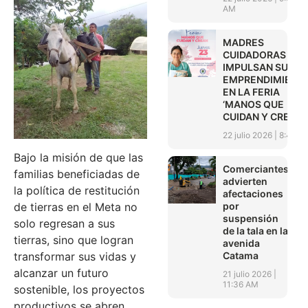
AM
MADRES
CUIDADORAS
IMPULSAN SUS
EMPRENDIMIENT
EN LA FERIA
‘MANOS QUE
CUIDAN Y CREAN’
22 julio 2026
8:45 A
Bajo la misión de que las
Comerciantes
familias beneficiadas de
advierten
la política de restitución
afectaciones
de tierras en el Meta no
por
suspensión
solo regresan a sus
de la tala en la
tierras, sino que logran
avenida
transformar sus vidas y
Catama
alcanzar un futuro
21 julio 2026
11:36 AM
sostenible, los proyectos
productivos se abren