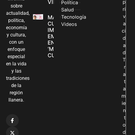
VILLAVICENCIO
p
Política
sobre
ri
Salud
actualidad,
v
Tecnología
MADRES
política,
CUIDADORAS
a
Videos
economía
IMPULSAN SUS
ci
y cultura,
EMPRENDIMIENTOS
d
con un
EN LA FERIA
a
‘MANOS QUE
enfoque
d
CUIDAN Y CREAN’
especial
T
en la vida
r
y las
a
tradiciones
t
de la
a
región
m
llanera.
ie
n
t
o
d