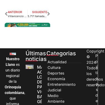
ANTERIOR
SIGUIENTE
Villavicencio avanzan con cero quemados por pólvora en temporada decembrina.
5.717 llamadas recibidas en el 123 durante el fin de semana.
Copyright
Últimas
Categorias
P
©
noticias
Nuestro
o
Actualidad
2024.
Llano
es
MÁS MUJERES
lí
Cultura
Todos
un diario
ACCEDEN A
ti
Deportes
los
regional
LOS CANALES
c
Economía
derechos
de la
DE ATENCIÓN
a
Entretenimiento
reservado
PARA
Orinoquía
s
Judicial
VIOLENCIAS
colombiana
,
d
Medio
BASADAS EN
que
e
Ambiente
GÉNERO EN
informa