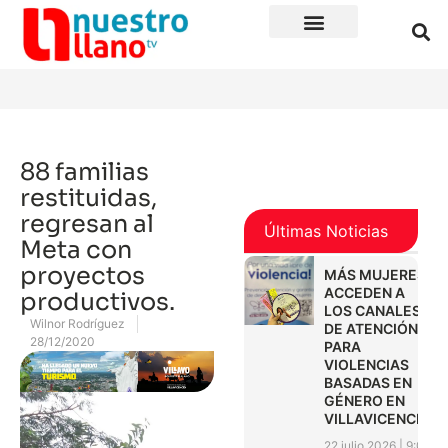
88 familias
restituidas,
regresan al
Últimas Noticias
Meta con
proyectos
MÁS MUJERES
ACCEDEN A
productivos.
LOS CANALES
Wilnor Rodríguez
DE ATENCIÓN
28/12/2020
PARA
VIOLENCIAS
BASADAS EN
GÉNERO EN
VILLAVICENCIO
22 julio 2026
9:01